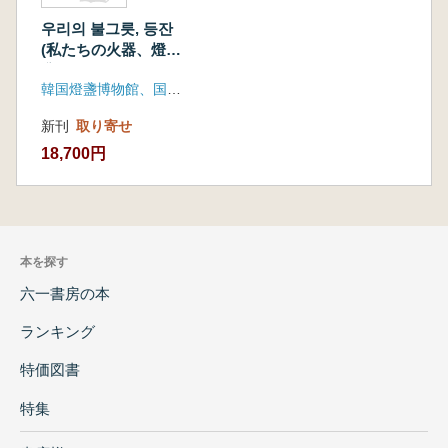
우리의 불그릇, 등잔
(私たちの火器、燈
盞) (古書)
韓国燈盞博物館、国立民俗博物館
新刊
取り寄せ
18,700円
本を探す
六一書房の本
ランキング
特価図書
特集