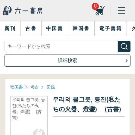
0
新刊
古書
中国書
韓国書
電子書籍
詳細検索
韓国書
考古
図録
우리의 불그릇, 등잔(私た
우리의 불그릇, 등
잔(私たちの火
ちの火器、燈盞) (古書)
器、燈盞) (古
書)