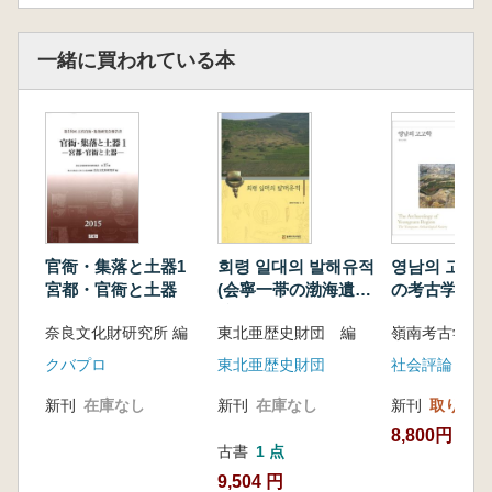
一緒に買われている本
官衙・集落と土器1
회령 일대의 발해유적
영남의 고고학
宮都・官衙と土器
(会寧一帯の渤海遺
の考古学)
跡)
奈良文化財研究所 編
東北亜歴史財団 編
嶺南考古学会
クバプロ
東北亜歴史財団
社会評論
新刊
在庫なし
新刊
在庫なし
新刊
取り寄せ
8,800円
古書
1 点
9,504 円