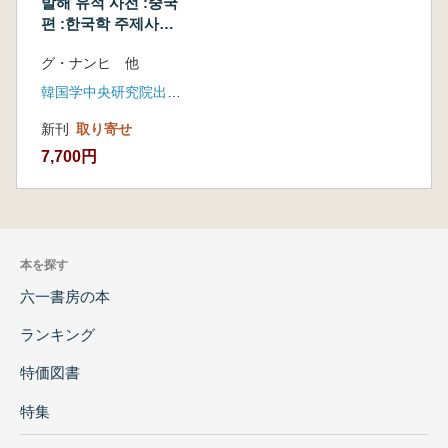
발해 유적 사전 :중국
편 :한국학 주제사전
(渤海遺跡事典. 中国
グ・ナンヒ 他
編 :韓国学主題事典)
韓国学中央研究院出版部
新刊
取り寄せ
7,700円
本を探す
六一書房の本
ランキング
特価図書
特集