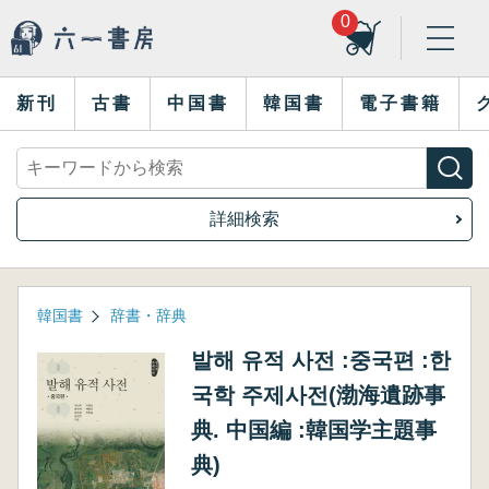
0
新刊
古書
中国書
韓国書
電子書籍
詳細検索
韓国書
辞書・辞典
발해 유적 사전 :중국편 :한
국학 주제사전(渤海遺跡事
典. 中国編 :韓国学主題事
典)