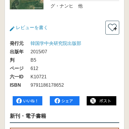
グ・ナンヒ 他
レビューを書く
＋
発行元
韓国学中央研究院出版部
出版年
2015/07
判
B5
ページ
612
六一ID
K10721
ISBN
9791186178652
新刊・電子書籍