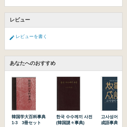
レビュー
レビューを書く
あなたへのおすすめ
韓国学大百科事典
한국 수수께끼 사전
고사성어 사전
1-3 3冊セット
(韓国謎々事典)
成語事典) 一