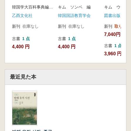
文学
韓国学大百科事典編纂委員会 編
キム ソンベ 編
乙酉文化社
韓国国語教育学会
新刊
在庫なし
新刊
在庫なし
新刊
取り寄せ
7,040円
古書
1 点
古書
1 点
古書
1 点
4,400 円
4,400 円
3,960 円
最近見た本