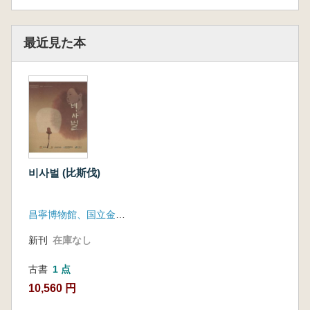
最近見た本
비사벌 (比斯伐)
昌寧博物館、国立金海博物館、国立加耶文化財研究所、大伽耶博物館
新刊
在庫なし
古書
1 点
10,560 円