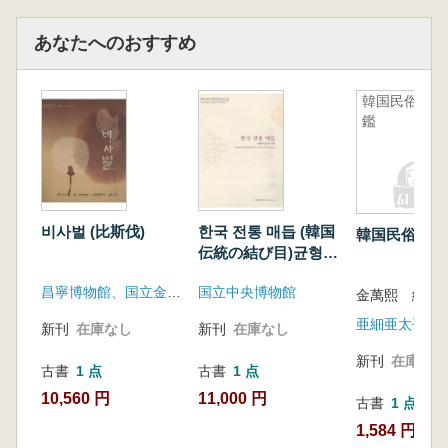
あなたへのおすすめ
韓国民俗図
鑑
비사벌 (比斯伐)
한국 전통 매듭 (韓国
韓国民俗図鑑
伝統の結び目)균형과
질서의 미학(均型と
昌寧博物館、国立金海博物館、国立加耶文化財研究所、大伽耶博物館
国立中央博物館
秩序の美学)
金萬熙 編著
亜細亜太平洋
新刊
在庫なし
新刊
在庫なし
新刊
在庫なし
古書
1 点
古書
1 点
10,560 円
11,000 円
古書
1 点
1,584 円