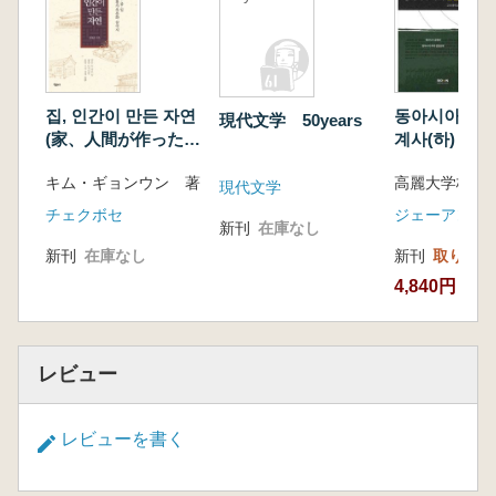
집, 인간이 만든 자연
동아시아 속의
現代文学 50years
(家、人間が作った自
계사(하) - 반
然) 한.중.일 전통가
도의 불협화음
キム・ギョンウン 著
옥문화 삼국지(韓・
ジアの中の韓
現代文学
中・日 伝統家屋文化
史(下) 半島
チェクボセ
ジェーアンド
新刊
在庫なし
三国志)
の不協和音)
新刊
在庫なし
新刊
取り寄せ
4,840円
レビュー
レビューを書く