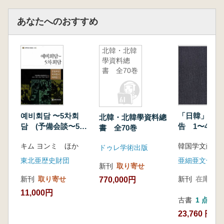
あなたへのおすすめ
北韓・北韓
學資料總
書 全70巻
예비회담 〜5차회
「日韓」通商
北韓・北韓學資料總
담 (予備会談〜5次
告 1〜4 
書 全70巻
会談)
(影印本)
キム ヨンミ ほか
韓国学文献研
ドゥレ学術出版
東北亜歴史財団
亜細亜文化社
新刊
取り寄せ
新刊
取り寄せ
新刊
在庫なし
770,000円
11,000円
古書
1 点
23,760 円