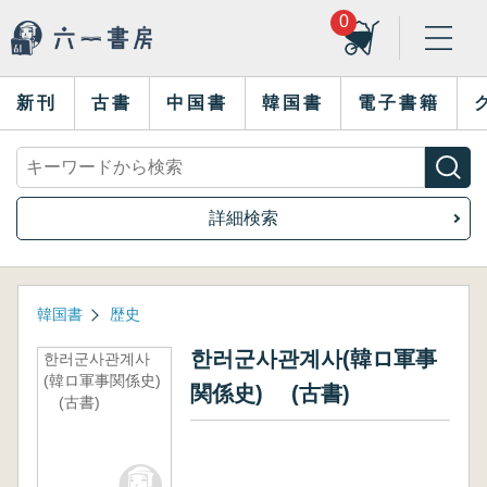
0
新刊
古書
中国書
韓国書
電子書籍
詳細検索
韓国書
歴史
한러군사관계사(韓ロ軍事
한러군사관계사
(韓ロ軍事関係史)
関係史) (古書)
(古書)