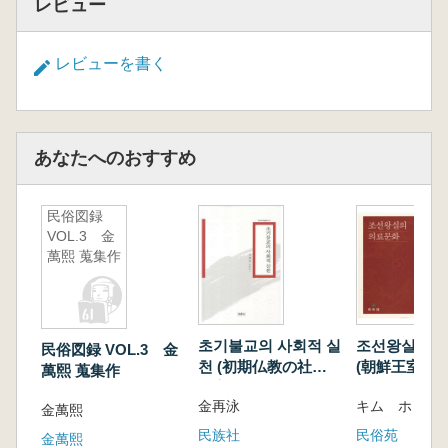
レビュー
レビューを書く
あなたへのおすすめ
民俗図録
VOL.3 金
萬熙 蒐集作
초기불교의 사회적 실
조선왕실의 
民俗図録 VOL.3 金
천 (初期仏教の社会
(朝鮮王室の
萬熙 蒐集作
的実践)
化)
金再泳
キム ホ
金萬熙
民族社
民俗苑
金萬熙