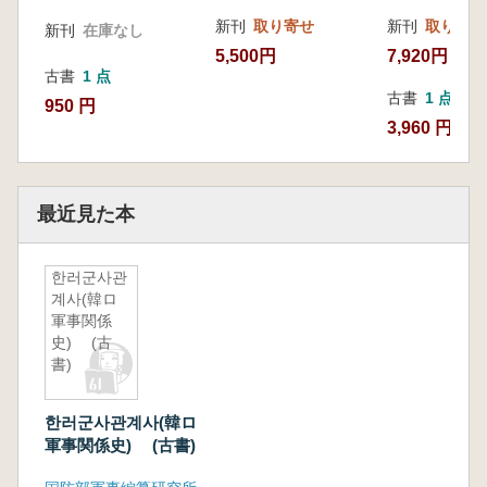
新刊
取り寄せ
新刊
取り寄せ
新刊
在庫なし
5,500円
7,920円
古書
1 点
古書
1 点
950 円
3,960 円
最近見た本
한러군사관
계사(韓ロ
軍事関係
史) (古
書)
한러군사관계사(韓ロ
軍事関係史) (古書)