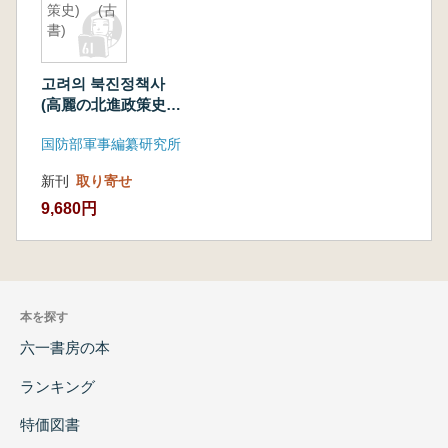
策史) (古
書)
고려의 북진정책사
(高麗の北進政策史)
(古書)
国防部軍事編纂研究所
新刊
取り寄せ
9,680円
本を探す
六一書房の本
ランキング
特価図書