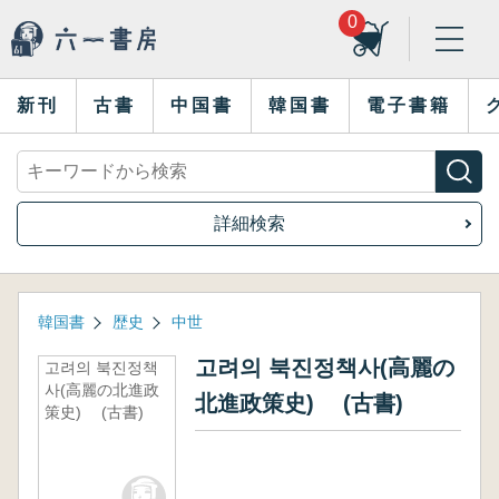
0
新刊
古書
中国書
韓国書
電子書籍
詳細検索
韓国書
歴史
中世
고려의 북진정책사(高麗の
고려의 북진정책
사(高麗の北進政
北進政策史) (古書)
策史) (古書)