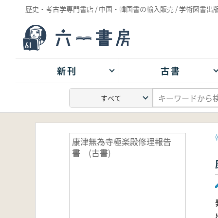
歴史・考古学専門書店 / 中国・韓国書の輸入販売 / 学術図書出
新刊
古書
康津無為寺極楽殿修理報告
書 (古書)