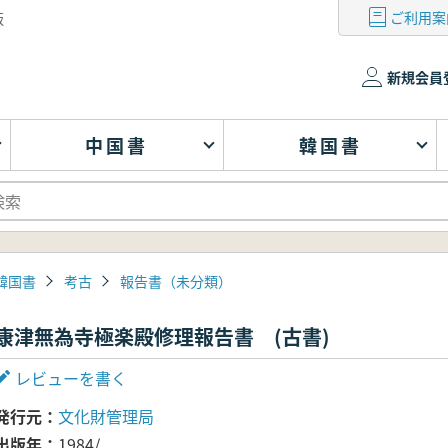
ご利用案
版
新規会員
中国書
韓国書
韓国書
考古
報告書（未分類）
康津無為寺極楽殿修理報告書 (古書)
レビューを書く
発行元
文化財管理局
出版年
1984/