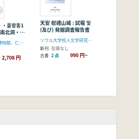
天安 慰禮山城 : 試堀 및
 ・을왕동1
(及び) 発掘調査報告書
島 南北洞・乙
ソウル大学校人文学研究所、天安市
ソウル大学校博物館、仁川国際空港公社
新刊
在庫なし
990 円~
古書
2 点
2,708 円