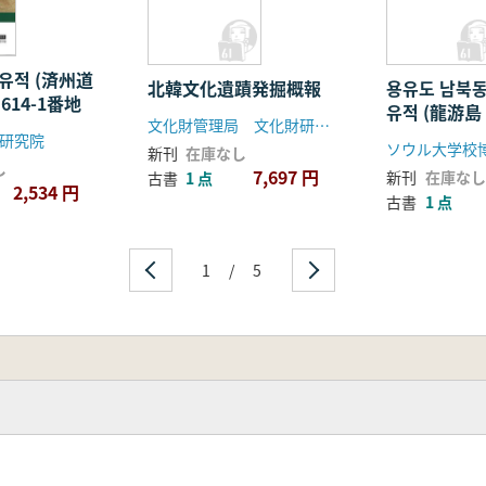
蹟)
 유적 (済州道
北韓文化遺蹟発掘概報
용유도 남북동
614-1番地
유적 (龍游
文化財管理局 文化財研究所
旺洞1遺蹟)
研究院
新刊
在庫なし
し
7,697 円
新刊
在庫なし
古書
1 点
2,534 円
古書
1 点
1
/
5