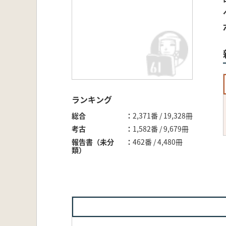
ランキング
総合
2,371番 / 19,328冊
考古
1,582番 / 9,679冊
報告書（未分
462番 / 4,480冊
類）