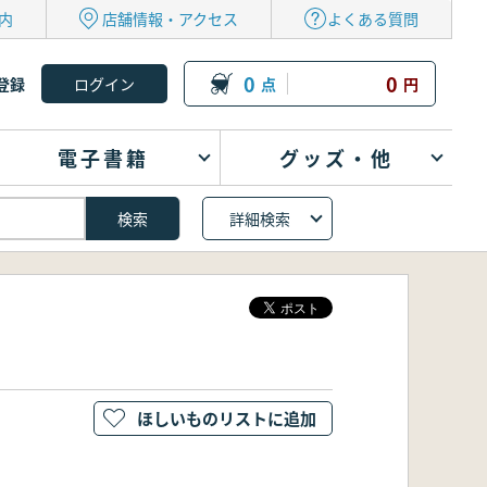
内
店舗情報・アクセス
よくある質問
0
0
登録
点
円
電子書籍
グッズ・他
詳細検索
ほしいものリストに追加