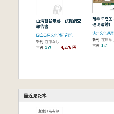
제주 도련동
山清智谷寺跡 試掘調査
連洞遺跡) 
報告書
済州文化遺産
国立昌原文化財研究所、山清郡
新刊
在庫な
新刊
在庫なし
古書
1 点
4,276 円
古書
1 点
最近見た本
康津無為寺極