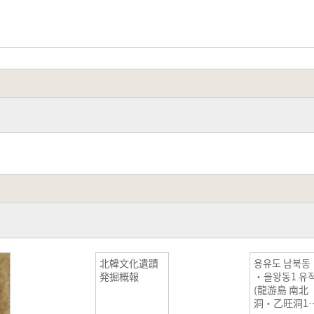
北韓文化遺蹟
용유도 남북동
発掘概報
・을왕동1 유
(龍游島 南北
洞・乙旺洞1