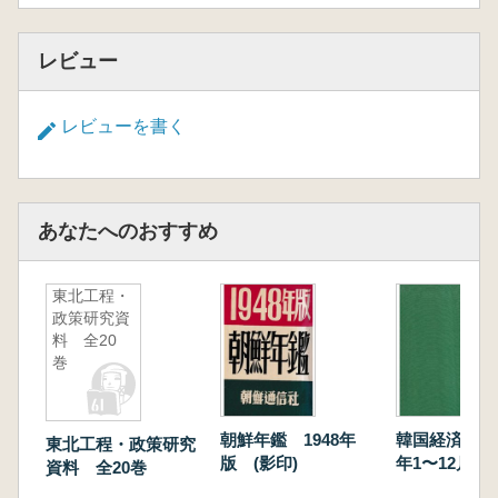
レビュー
レビューを書く
あなたへのおすすめ
東北工程・
政策研究資
料 全20
巻
朝鮮年鑑 1948年
韓国経済月報 
東北工程・政策研究
版 (影印)
年1〜12月(合
資料 全20巻