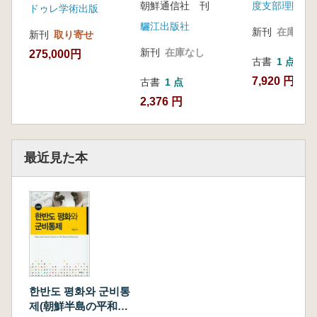
朝鮮通信社 刊
ドゥレ学術出版
驪江出版社
新刊
在庫なし
新刊
取り寄せ
新刊
在庫なし
275,000円
古書
1 点
7,920 円
古書
1 点
2,376 円
最近見た本
한반도 평화와 군비통
제(朝鮮半島の平和と