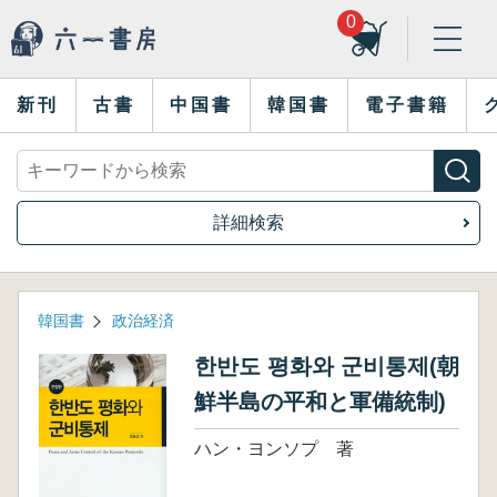
0
新刊
古書
中国書
韓国書
電子書籍
詳細検索
韓国書
政治経済
한반도 평화와 군비통제(朝
鮮半島の平和と軍備統制)
ハン・ヨンソプ 著