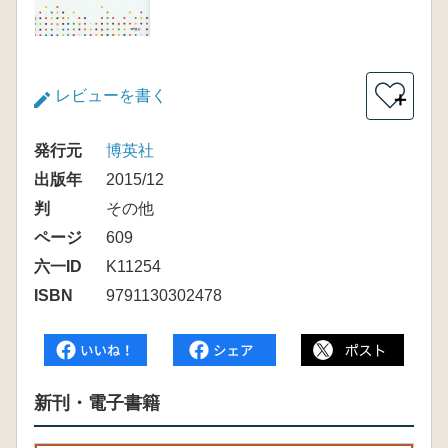
レビューを書く
＋
発行元
博英社
出版年
2015/12
判
その他
ページ
609
六一ID
K11254
ISBN
9791130302478
新刊・電子書籍