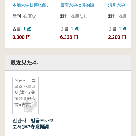
木浦大学校博物館、益山地方国土管理庁
嶺南大学校博物館
清州大学博物
蹟)
新刊
在庫なし
新刊
在庫なし
新刊
在庫なし
古書
1 点
古書
1 点
古書
1 点
3,300 円
6,336 円
2,200 円
最近見た本
진관사 발
굴조사보고
서(津?寺発
掘調査報告
書)(古書)
진관사 발굴조사보
고서(津?寺発掘調査
報告書)(古書)