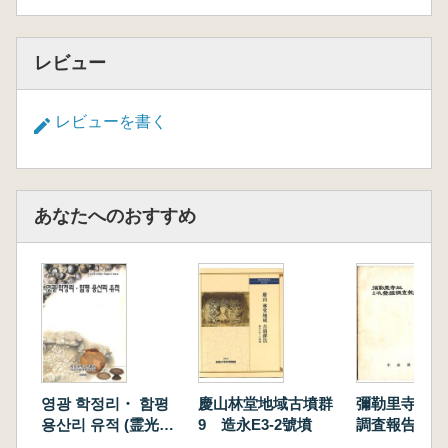
レビュー
レビューを書く
あなたへのおすすめ
영광 학정리・ 함평
慶山林堂地域古墳群
彌勒里寺址 
용산리 유적 (霊光鶴
9 造永E3-2號墳
調査報告書
丁里・咸平龍山里遺