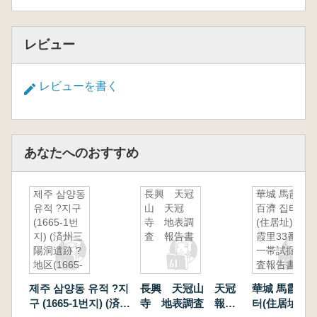
レビュー
レビューを書く
あなたへのおすすめ
제주 삼양동
長興 天冠
華城 馬霞里
유적 ?지구
山 天冠
百濟 집터
(1665-1번
寺 地表調
(住居址)-馬
지) (済州三
査 報告書
霞里33番地
陽洞遺跡 ?
一帯試掘調
地区(1665-
査報告書-
1番地) (古
제주 삼양동 유적 ?지
長興 天冠山 天冠
華城 馬霞里 
書)
구 (1665-1번지) (済州
寺 地表調査 報告
터(住居址)-馬