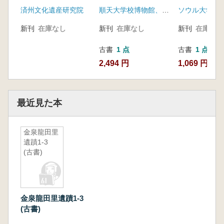
三陽洞遺跡 ?地区
書
番地一帯試掘
済州文化遺産研究院
順天大学校博物館、長興郡
ソウル大学校
(1665-1番地) (古書)
告書-
新刊
在庫なし
新刊
在庫なし
新刊
在庫なし
古書
1 点
古書
1 点
2,494 円
1,069 円
最近見た本
金泉龍田里
遺蹟1-3
(古書)
金泉龍田里遺蹟1-3
(古書)