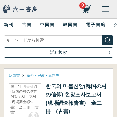
0
新刊
古書
中国書
韓国書
電子書籍
詳細検索
韓国書
民俗・宗教・思想史
한국의 마을신앙(韓国の村
한국의 마을신앙
(韓国の村の信仰)
の信仰) 현장조사보고서
현장조사보고서
(現場調査報告
(現場調査報告書) 全二
書) 全二冊 (古
冊 (古書)
書)