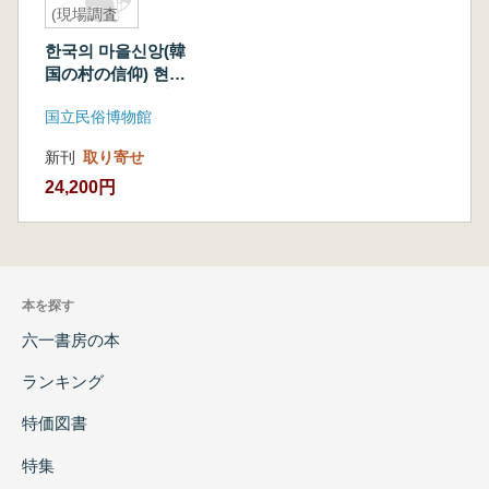
(現場調査
報告書)
한국의 마을신앙(韓
全二冊
国の村の信仰) 현장
(古書)
조사보고서(現場調査
国立民俗博物館
報告書) 全二冊
(古書)
新刊
取り寄せ
24,200円
本を探す
六一書房の本
ランキング
特価図書
特集