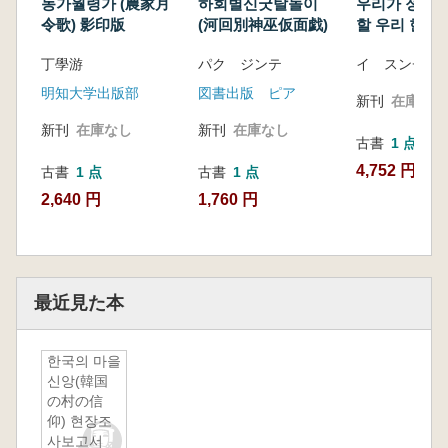
농가월령가 (農家月
하회별신굿탈놀이
우리가 정말 
令歌) 影印版
(河回別神巫仮面戯)
할 우리 한지 
が本当に知ら
丁學游
パク ジンテ
イ スンチョ
ばならない 
韓紙)
明知大学出版部
図書出版 ピア
新刊
在庫なし
新刊
在庫なし
新刊
在庫なし
古書
1 点
4,752 円
古書
1 点
古書
1 点
2,640 円
1,760 円
最近見た本
한국의 마을
신앙(韓国
の村の信
仰) 현장조
사보고서