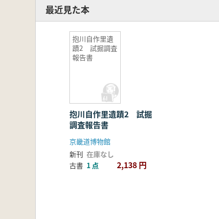
最近見た本
抱川自作里遺
蹟2 試掘調査
報告書
抱川自作里遺蹟2 試掘
調査報告書
京畿道博物館
新刊
在庫なし
2,138 円
古書
1 点