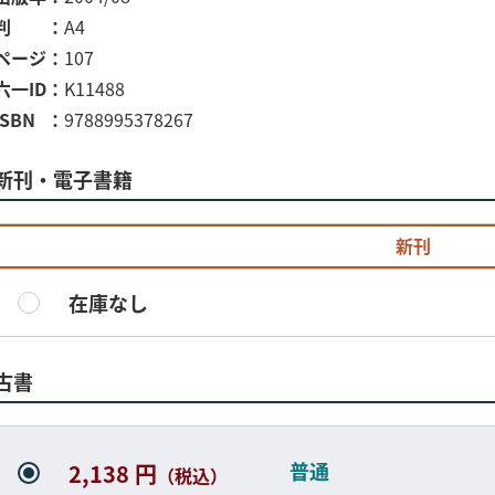
判
A4
ページ
107
六一ID
K11488
ISBN
9788995378267
新刊・電子書籍
新刊
在庫なし
古書
普通
2,138 円
（税込）