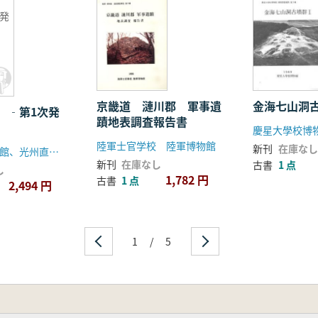
発
京畿道 漣川郡 軍事遺
金海七山洞古
 ‐第1次発
蹟地表調査報告書
慶星大學校博
陸軍士官学校 陸軍博物館
新刊
在庫なし
国立光州博物館、光州直轄市
新刊
在庫なし
古書
1 点
し
1,782 円
古書
1 点
2,494 円
1
/
5