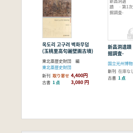
新昌洞遺
蹟 ‐第1次
掘調査-
옥도리 고구려 벽화무덤
新昌洞遺蹟
(玉桃里高句麗壁画古墳)
掘調査-
東北亜歴史財団 編
東北亜歴史財団
新刊
在庫な
4,400円
新刊
取り寄せ
古書
1 点
3,080 円
古書
1 点