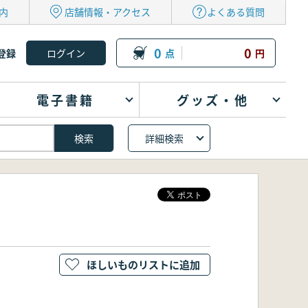
内
店舗情報・アクセス
よくある質問
0
0
登録
点
円
電子書籍
グッズ・他
詳細検索
ほしいものリストに追加