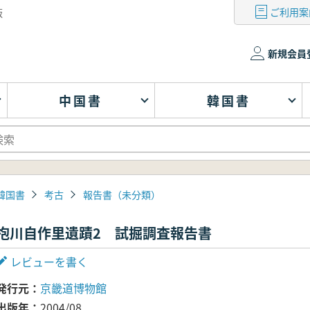
ご利用案
版
新規会員
中国書
韓国書
韓国書
考古
報告書（未分類）
抱川自作里遺蹟2 試掘調査報告書
レビューを書く
発行元
京畿道博物館
出版年
2004/08