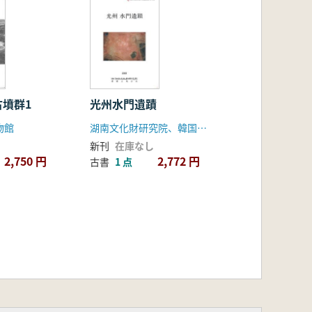
墳群1
光州水門遺蹟
物館
湖南文化財研究院、韓国土地公社
新刊
在庫なし
2,750 円
2,772 円
古書
1 点