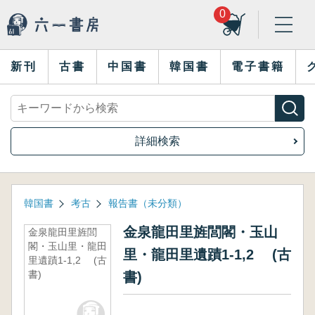
0
新刊
古書
中国書
韓国書
電子書籍
詳細検索
韓国書
考古
報告書（未分類）
金泉龍田里旌閭閣・玉山
金泉龍田里旌閭
閣・玉山里・龍田
里・龍田里遺蹟1-1,2 (古
里遺蹟1-1,2 (古
書)
書)