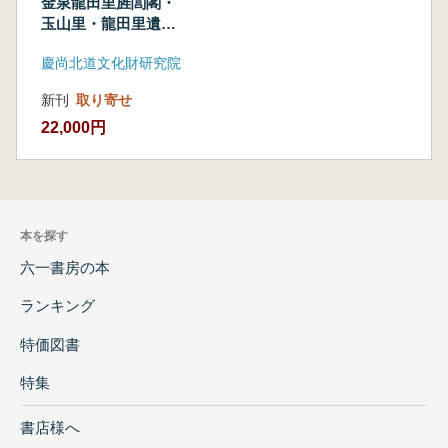
金泉龍田里旌閭閣・
玉山里・龍田里遺蹟
1-1,2 (古書)
慶尚北道文化財研究院
新刊
取り寄せ
22,000円
本を探す
六一書房の本
ランキング
特価図書
特集
書店様へ