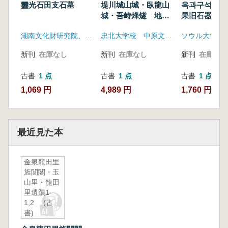
靈光石田支石墓
堤川城山城・臥龍山
옥과구석기유적
城・吾峙烽燧 地表
果旧石器遺跡
調査報告書
湖南文化財研究院、農業基盤公社霊光支社
忠北大学校 中原文化研究所 堤川市
新刊
在庫なし
新刊
在庫なし
新刊
在庫なし
古書
1 点
古書
1 点
古書
1 点
1,069 円
4,989 円
1,760 円
最近見た本
金泉龍田里
旌閭閣・玉
山里・龍田
里遺蹟1-
1,2 (古
書)