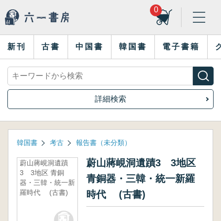
0
新刊
古書
中国書
韓国書
電子書籍
詳細検索
韓国書
考古
報告書（未分類）
蔚山蔣峴洞遺蹟3 3地区
蔚山蔣峴洞遺蹟
3 3地区 青銅
青銅器・三韓・統一新羅
器・三韓・統一新
羅時代 (古書)
時代 (古書)