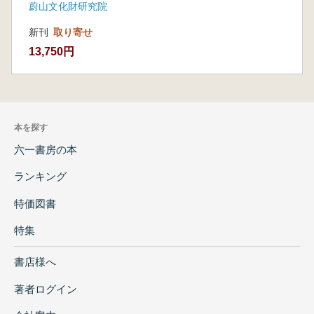
蔚山文化財研究院
書)
新刊
取り寄せ
13,750円
本を探す
六一書房の本
ランキング
特価図書
特集
書店様へ
著者ログイン