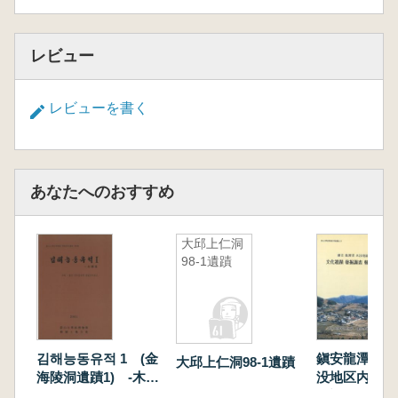
レビュー
レビューを書く
あなたへのおすすめ
大邱上仁洞
98-1遺蹟
김해능동유적 1 (金
鎭安龍潭댐(ダ
大邱上仁洞98-1遺蹟
海陵洞遺蹟1) -木槨
没地区内文化
墓
掘調査報告書