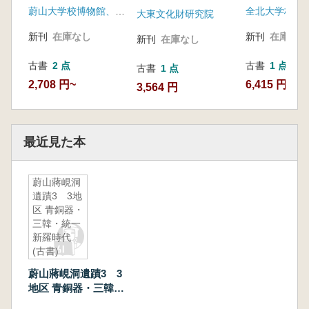
蔚山大学校博物館、韓国土地公社
6、7 全4冊
大東文化財研究院
新刊
在庫なし
新刊
在庫なし
新刊
在庫なし
古書
2 点
古書
1 点
古書
1 点
2,708 円~
6,415 円
3,564 円
最近見た本
蔚山蔣峴洞
遺蹟3 3地
区 青銅器・
三韓・統一
新羅時代
(古書)
蔚山蔣峴洞遺蹟3 3
地区 青銅器・三韓・
統一新羅時代 (古