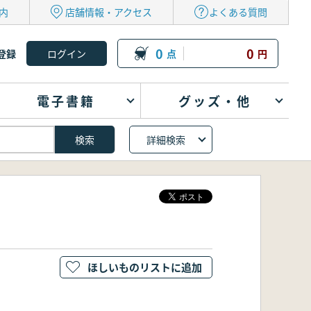
内
店舗情報・アクセス
よくある質問
0
0
登録
点
円
電子書籍
グッズ・他
詳細検索
ほしいものリストに追加