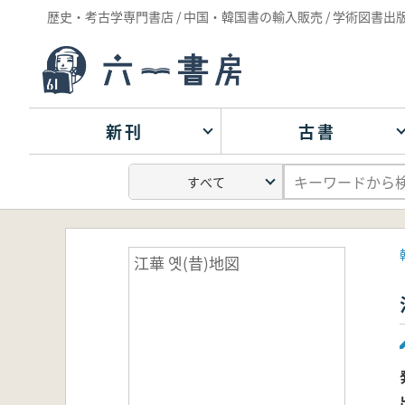
歴史・考古学専門書店 / 中国・韓国書の輸入販売 / 学術図書出
新刊
古書
江華 옛(昔)地図