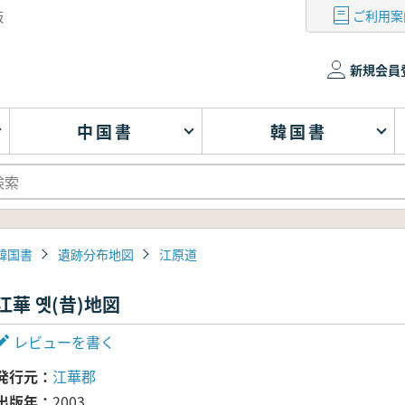
ご利用案
版
新規会員
中国書
韓国書
韓国書
遺跡分布地図
江原道
江華 옛(昔)地図
レビューを書く
発行元
江華郡
出版年
2003