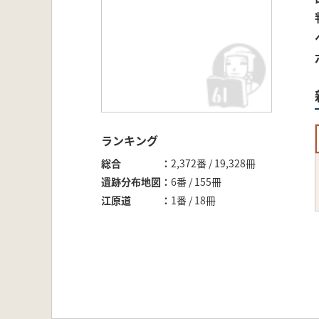
ランキング
総合
2,372番 / 19,328冊
遺跡分布地図
6番 / 155冊
江原道
1番 / 18冊