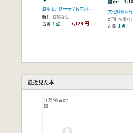
陵市- 1:10
原州市、延世大学校原州博物
新刊
在庫なし
新刊
在庫な
7,128 円
古書
1 点
古書
1 点
最近見た本
江華 옛(昔)地
図