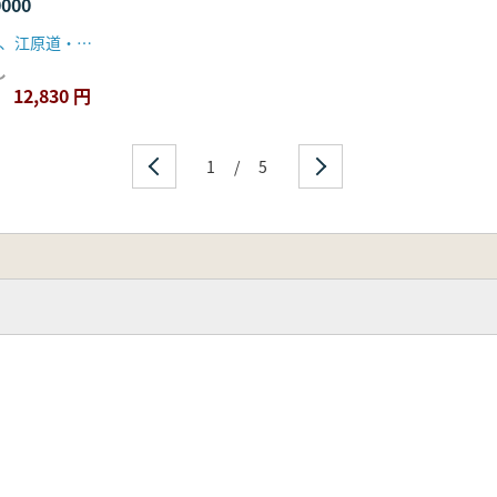
000
文化財管理局、江原道・江陵市、江陵大学校博物館
し
12,830 円
1
/
5