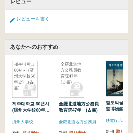
レビュー
レビューを書く
あなたへのおすすめ
제주대학교
全羅北道地
60년사 (済
方公務員教
州大学校60
育院47年
年史) (古
(古書)
書)
철도박물관도록
제주대학교 60년사
全羅北道地方公務員
道博物館図録
(済州大学校60年
教育院47年 (古書)
史) (古書)
鉄道庁広報担
済州大学校
全羅北道地方公務員教育院
新刊
取り寄せ
新刊
取り寄せ
新刊
取り寄せ