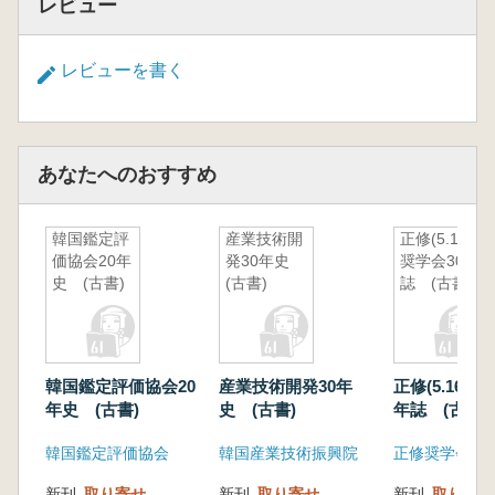
レビュー
レビューを書く
あなたへのおすすめ
韓国鑑定評
産業技術開
正修(5.16)
価協会20年
発30年史
奨学会30年
史 (古書)
(古書)
誌 (古書)
韓国鑑定評価協会20
産業技術開発30年
正修(5.16)奨
年史 (古書)
史 (古書)
年誌 (古書)
韓国鑑定評価協会
韓国産業技術振興院
正修奨学会
新刊
取り寄せ
新刊
取り寄せ
新刊
取り寄せ