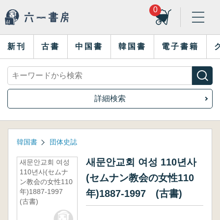
0
新刊
古書
中国書
韓国書
電子書籍
詳細検索
韓国書
団体史誌
새문안교회 여성 110년사
새문안교회 여성
110년사(セムナ
(セムナン教会の女性110
ン教会の女性110
年)1887-1997
年)1887-1997 (古書)
(古書)