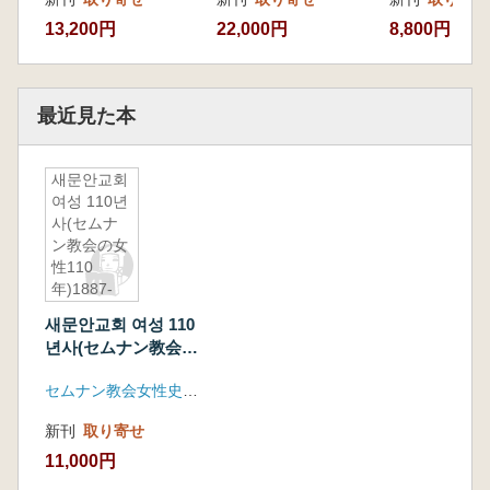
13,200円
22,000円
8,800円
最近見た本
새문안교회
여성 110년
사(セムナ
ン教会の女
性110
年)1887-
1997 (古
새문안교회 여성 110
書)
년사(セムナン教会の
女性110年)1887-
セムナン教会女性史編纂委員会
1997 (古書)
新刊
取り寄せ
11,000円