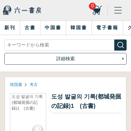
0
新刊
古書
中国書
韓国書
電子書籍
詳細検索
韓国書
考古
도성 발굴의 기록(都城発掘
도성 발굴의 기록
(都城発掘の記
の記録)1 (古書)
録)1 (古書)