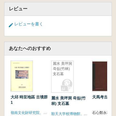
レビュー
レビューを書く
あなたへのおすすめ
麗水 美坪洞
죽림(竹林)
支石墓
大邱 時至地區 古墳群
天馬考古学論
麗水 美坪洞 죽림(竹
1
林) 支石墓
嶺南文化財研究院、大邱広域市都市開発公社
順天大学校博物館、麗水市