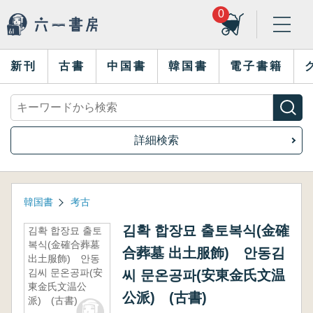
0
新刊
古書
中国書
韓国書
電子書籍
詳細検索
韓国書
考古
김확 합장묘 출토복식(金確
김확 합장묘 출토
복식(金確合葬墓
合葬墓 出土服飾) 안동김
出土服飾) 안동
김씨 문온공파(安
씨 문온공파(安東金氏文温
東金氏文温公
公派) (古書)
派) (古書)