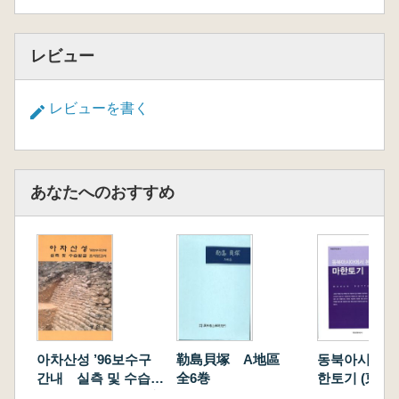
レビュー
レビューを書く
あなたへのおすすめ
아차산성 ’96보수구
勒島貝塚 A地區
동북아시아에서
간내 실측 및 수습발
全6巻
한토기 (東北
굴 조사보고서(峨嵯
から見た 馬