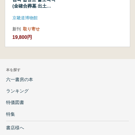
氏文温公
(金確合葬墓 出土服
派) (古書)
飾) 안동김씨 문온
京畿道博物館
공파(安東金氏文温公
派) (古書)
新刊
取り寄せ
19,800円
本を探す
六一書房の本
ランキング
特価図書
特集
書店様へ