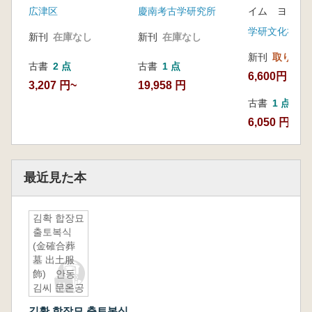
広津区
慶南考古学研究所
イム ヨンジ
山城 96年保守区間
内実測及び収拾発掘
学研文化社
新刊
在庫なし
新刊
在庫なし
調査報告書)
新刊
取り寄せ
古書
2 点
古書
1 点
6,600円
3,207 円~
19,958 円
古書
1 点
6,050 円
最近見た本
김확 합장묘
출토복식
(金確合葬
墓 出土服
飾) 안동
김씨 문온공
파(安東金
김확 합장묘 출토복식