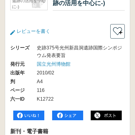
遺跡の活用を中心
跡の活用を中心に-)
に-)
レビューを書く
＋
シリーズ
史跡375号光州新昌洞遺跡国際シンポジ
ウム発表要旨
発行元
国立光州博物館
出版年
2010/02
判
A4
ページ
116
六一ID
K12722
新刊・電子書籍