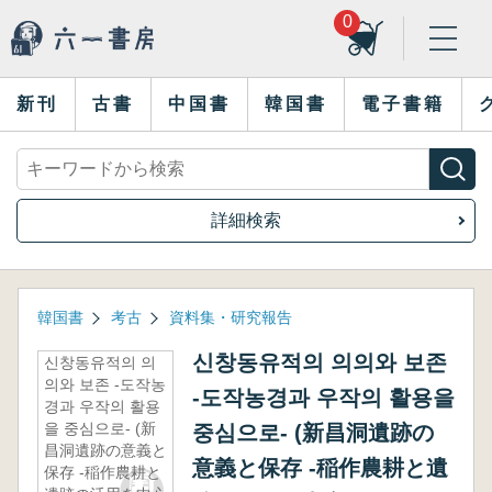
0
新刊
古書
中国書
韓国書
電子書籍
詳細検索
韓国書
考古
資料集・研究報告
신창동유적의 의의와 보존
신창동유적의 의
의와 보존 -도작농
-도작농경과 우작의 활용을
경과 우작의 활용
을 중심으로- (新
중심으로- (新昌洞遺跡の
昌洞遺跡の意義と
意義と保存 -稲作農耕と遺
保存 -稲作農耕と