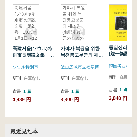
高建서울
가야사 복원
(ソウル)特
을 위한 복
別市長演説
천동고분군
文集 第2
의 재조명
巻 1999年
(伽耶史復
1月1日〜12
元のための
月31日
福泉洞古墳
통일신라시대
高建서울(ソウル)特
가야사 복원을 위한
群の再照
(統一新羅時
別市長演説文集 第2
복천동고분군의 재조
明)
学)
巻 1999年1月1日〜
명(伽耶史復元のため
韓国考古学会
ソウル特別市
釜山広域市立福泉博物館
12月31日
の福泉洞古墳群の再
照明)
新刊
在庫なし
新刊
在庫なし
新刊
在庫なし
古書
1 点
古書
1 点
古書
1 点
3,848 円
4,989 円
3,300 円
最近見た本