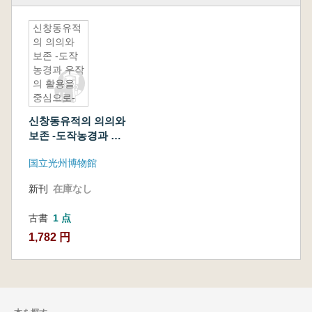
신창동유적
의 의의와
보존 -도작
농경과 우작
의 활용을
중심으로-
(新昌洞遺
신창동유적의 의의와
跡の意義と
보존 -도작농경과 우
保存 -稲作
작의 활용을 중심으
農耕と遺跡
国立光州博物館
로- (新昌洞遺跡の意
の活用を中
義と保存 -稲作農耕
心に-)
新刊
在庫なし
と遺跡の活用を中心
に-)
古書
1 点
1,782 円