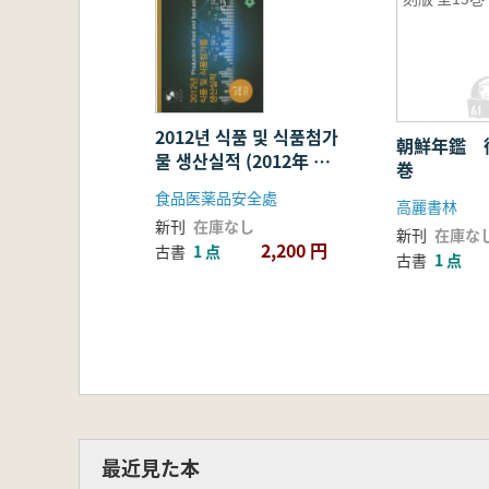
2012년 식품 및 식품첨가
朝鮮年鑑 復
물 생산실적 (2012年 食
巻
品及び食品添加物生産実
食品医薬品安全處
高麗書林
績) Vol.1 統計集
新刊
在庫なし
新刊
在庫な
2,200 円
古書
1 点
古書
1 点
最近見た本