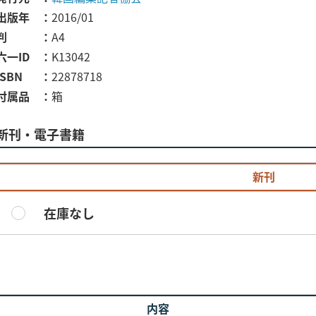
出版年
2016/01
判
A4
六一ID
K13042
ISBN
22878718
付属品
箱
新刊・電子書籍
新刊
在庫なし
内容