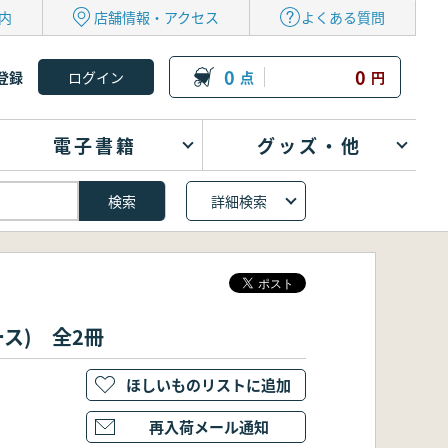
内
店舗情報・アクセス
よくある質問
0
0
登録
点
円
電子書籍
グッズ・他
詳細検索
ュース) 全2冊
ほしいものリストに追加
再入荷メール通知