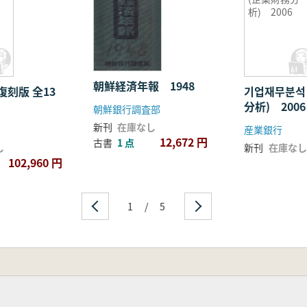
析) 2006
朝鮮経済年報 1948
刻版 全13
기업재무분석
分析) 2006
朝鮮銀行調査部
新刊
在庫なし
産業銀行
12,672 円
古書
1 点
し
新刊
在庫なし
102,960 円
1
/
5