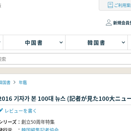
ご利用案
版
新規会員
中国書
韓国書
韓国書
年鑑
2016 기자가 본 100대 뉴스 (記者が見た100大ニ
レビューを書く
シリーズ
創立50周年特集
発行元
韓国編集記者協会