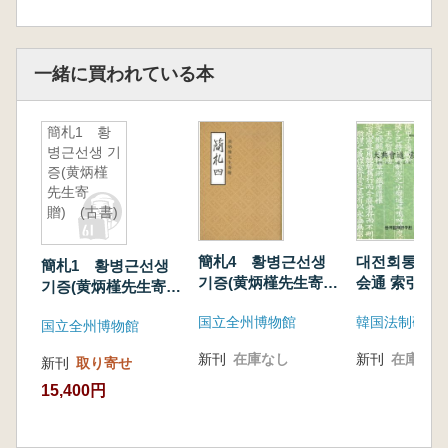
一緒に買われている本
簡札1 황
병근선생 기
증(黄炳槿
先生寄
贈) (古書)
簡札4 황병근선생
대전회통 색인
簡札1 황병근선생
기증(黄炳槿先生寄
会通 索引) 
기증(黄炳槿先生寄
贈)
호 예 병 형 공
贈) (古書)
国立全州博物館
韓国法制研究
首・吏・戸・
国立全州博物館
兵・刑・工典
新刊
在庫なし
新刊
在庫なし
新刊
取り寄せ
15,400円