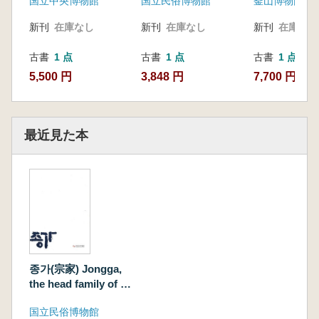
国立中央博物館
国立民俗博物館
釜山博物館
Goryeo Buddhist
使記録物)
painting
新刊
在庫なし
新刊
在庫なし
新刊
在庫なし
古書
1 点
古書
1 点
古書
1 点
5,500 円
3,848 円
7,700 円
最近見た本
종가(宗家) Jongga,
the head family of a
respected lineage
国立民俗博物館