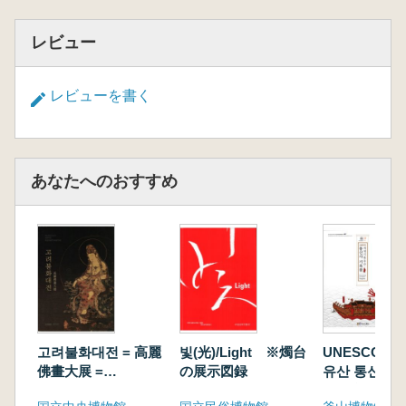
レビュー
レビューを書く
あなたへのおすすめ
고려불화대전 = 高麗
빛(光)/Light ※燭台
UNESCO 
佛畫大展 =
の展示図録
유산 통신사 
Masterpieces of
(世界記録遺産