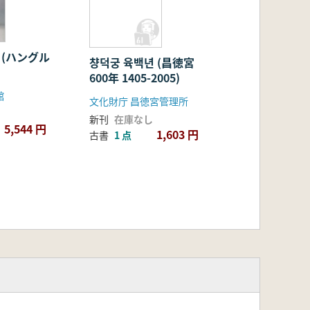
 (ハングル
챵덕궁 육백년 (昌徳宮
600年 1405-2005)
館
文化財庁 昌徳宮管理所
新刊
在庫なし
5,544 円
1,603 円
古書
1 点