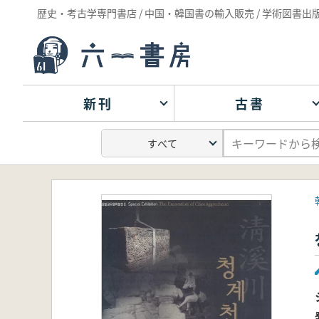
歴史・考古学専門書店 / 中国・韓国書の輸入販売 / 学術図書出
新刊
古書