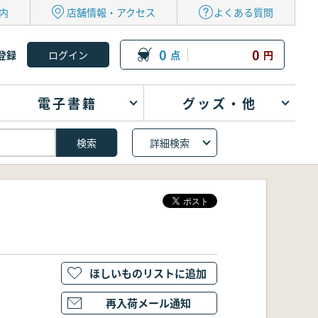
内
店舗情報・アクセス
よくある質問
0
0
登録
点
円
電子書籍
グッズ・他
詳細検索
ほしいものリストに追加
再入荷メール通知