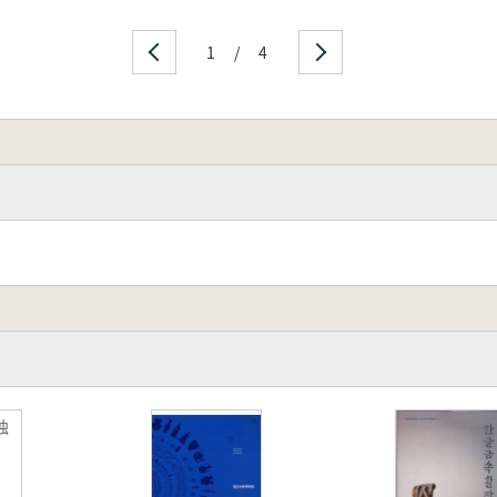
1
/
4
独
図