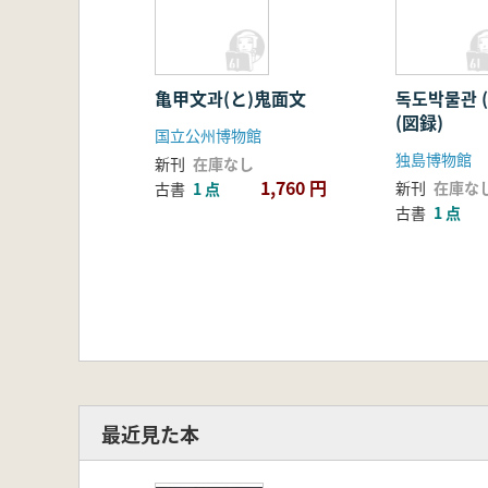
亀甲文과(と)鬼面文
독도박물관 
(図録)
国立公州博物館
独島博物館
新刊
在庫なし
1,760 円
新刊
在庫な
古書
1 点
古書
1 点
最近見た本