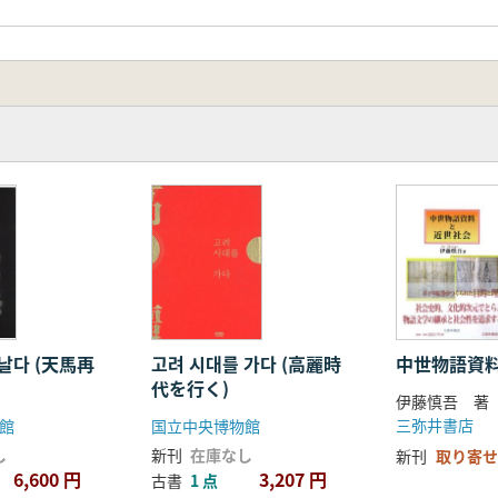
날다 (天馬再
고려 시대를 가다 (高麗時
中世物語資
代を行く)
伊藤慎吾 著
三弥井書店
館
国立中央博物館
し
新刊
在庫なし
新刊
取り寄せ
6,600 円
3,207 円
古書
1 点