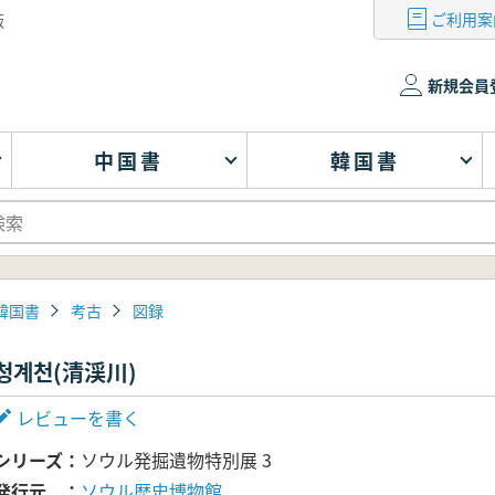
ご利用案
版
新規会員
中国書
韓国書
韓国書
考古
図録
청계천(清渓川)
レビューを書く
シリーズ
ソウル発掘遺物特別展 3
発行元
ソウル歴史博物館