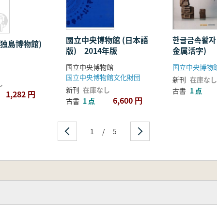
國立中央博物館 (日本語
한글금속활자
(独島博物館)
版) 2014年版
金属活字)
国立中央博物館
国立中央博物
国立中央博物館文化財団
新刊
在庫なし
し
新刊
在庫なし
古書
1 点
1,282 円
6,600 円
古書
1 点
1
/
5