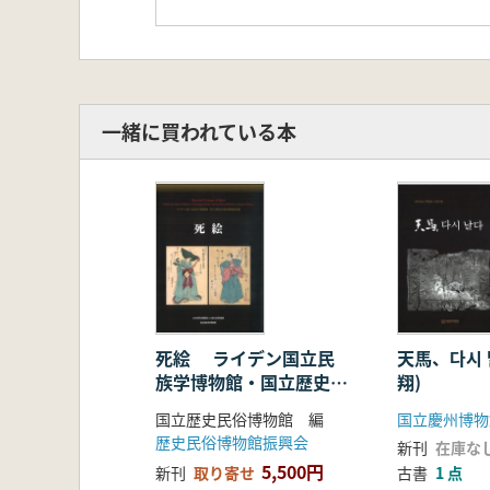
一緒に買われている本
死絵 ライデン国立民
天馬、다시 
族学博物館・国立歴史民
翔)
俗博物館所蔵
国立歴史民俗博物館 編
国立慶州博物
歴史民俗博物館振興会
新刊
在庫な
5,500円
新刊
取り寄せ
古書
1 点