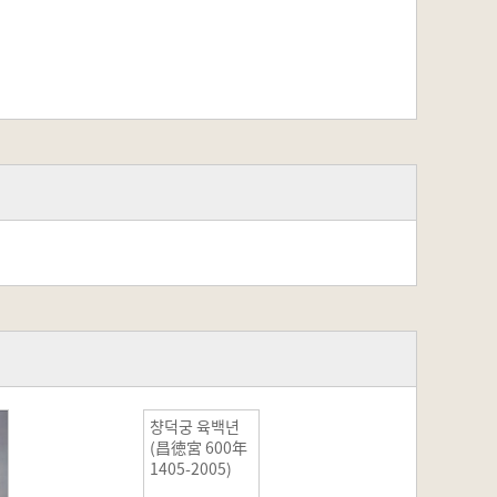
챵덕궁 육백년
(昌徳宮 600年
1405-2005)