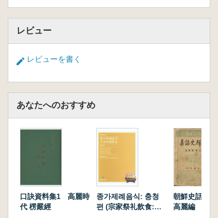
レビュー
レビューを書く
あなたへのおすすめ
口訣資料集1 高麗時
종가제례음식: 충청
朝鮮史話集 
代 楞嚴經
편 (宗家祭礼飲食:忠
高麗編
清編)