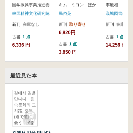
国学振興事業推進委員会 編
キム ミヨン ほか
李殷相
韓国精神文化研究院
民俗苑
漢城図書(株)
新刊
在庫なし
新刊
取り寄せ
新刊
在庫なし
6,820円
古書
1 点
古書
1 点
古書
1 点
6,336 円
14,256 円
3,850 円
最近見た本
길에서 길을
만나다 민
속문화의 교
차路, 충북
(道で道に
会う 民俗
文化の交差
길에서 길을 만나다