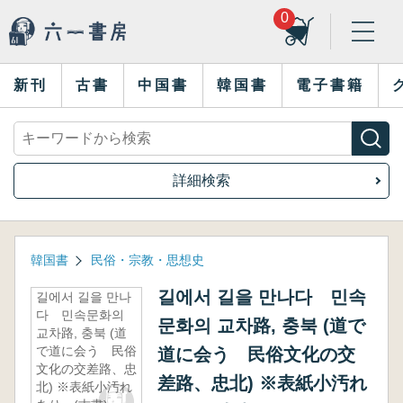
0
新刊
古書
中国書
韓国書
電子書籍
詳細検索
韓国書
民俗・宗教・思想史
길에서 길을 만나다 민속
길에서 길을 만나
다 민속문화의
문화의 교차路, 충북 (道で
교차路, 충북 (道
で道に会う 民俗
道に会う 民俗文化の交
文化の交差路、忠
差路、忠北) ※表紙小汚れ
北) ※表紙小汚れ