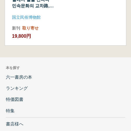
路、忠北)
민속문화의 교차路,
※表紙小汚
충북 (道で道に会
れあり
国立民俗博物館
う 民俗文化の交差
(古書)
路、忠北) ※表紙小
新刊
取り寄せ
汚れあり (古書)
19,800円
本を探す
六一書房の本
ランキング
特価図書
特集
書店様へ