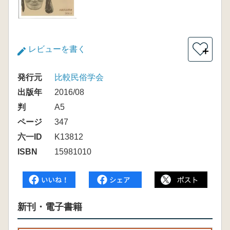
レビューを書く
＋
発行元
比較民俗学会
出版年
2016/08
判
A5
ページ
347
六一ID
K13812
ISBN
15981010
新刊・電子書籍