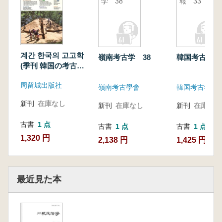
学 38
報 33
계간 한국의 고고학
嶺南考古学 38
韓国考古学報
(季刊 韓国の考古学)
2015 Vol.30
周留城出版社
嶺南考古學會
韓国考古学会
新刊
在庫なし
新刊
在庫なし
新刊
在庫なし
古書
1 点
古書
1 点
古書
1 点
1,320 円
2,138 円
1,425 円
最近見た本