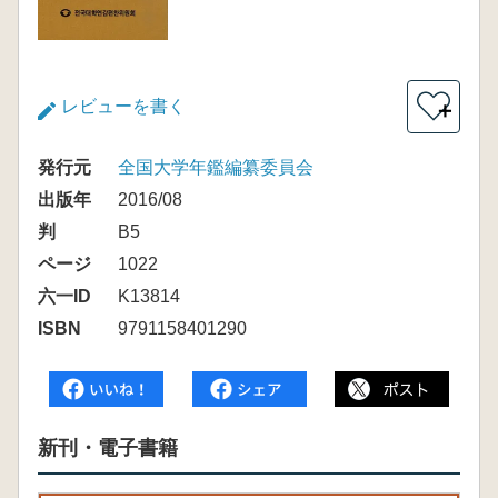
レビューを書く
＋
発行元
全国大学年鑑編纂委員会
出版年
2016/08
判
B5
ページ
1022
六一ID
K13814
ISBN
9791158401290
新刊・電子書籍