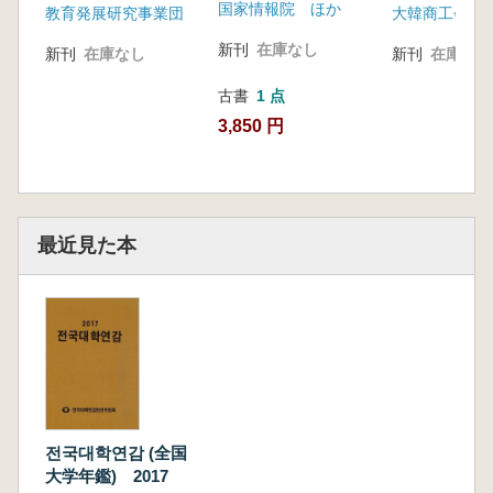
国家情報院 ほか
教育発展研究事業団
大韓商工会議
語学研修年鑑)
新刊
在庫なし
新刊
在庫なし
新刊
在庫なし
古書
1 点
3,850 円
最近見た本
전국대학연감 (全国
大学年鑑) 2017