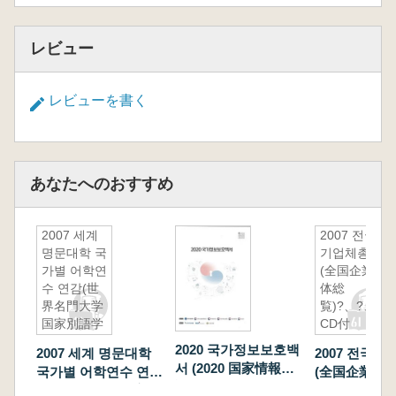
レビュー
レビューを書く
あなたへのおすすめ
2007 세계
2007 전국
명문대학 국
기업체총람
가별 어학연
(全国企業
수 연감(世
体総
界名門大学
覧)?、?、
国家別語学
CD付
研修年鑑)
2020 국가정보보호백
2007 세계 명문대학
2007 전국
서 (2020 国家情報保
국가별 어학연수 연감
(全国企業体
護白書)
(世界名門大学国家別
覧)?、?、