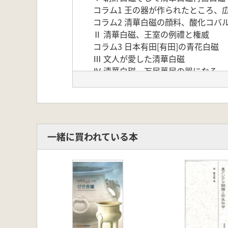
コラム1 王の器が作られたところ、
コラム2 清華白磁の顔料、酸化コバ
Ⅱ 清華白磁、王室の例禮と権威
コラム3 日本有田[有田]の青花白磁
Ⅲ 文人が愛した清華白磁
Ⅳ 清華白磁、万民萬民の器になる
Ⅴ 現代に息づく清華白磁の美感美感
一緒に買われている本