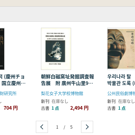
적 (慶州チョ
朝鮮白磁窯址発掘調査報
우리나라 탈
 国立慶州文
告展 附 廣州牛山里9号
박물관 도록 
発掘調査成果
窯址発掘調査報告
面 公州民
財研究所
梨花女子大学校博物館
公州民俗劇博
録)
し
新刊
在庫なし
新刊
在庫なし
704 円
2,494 円
古書
1 点
古書
1 点
1
/
5