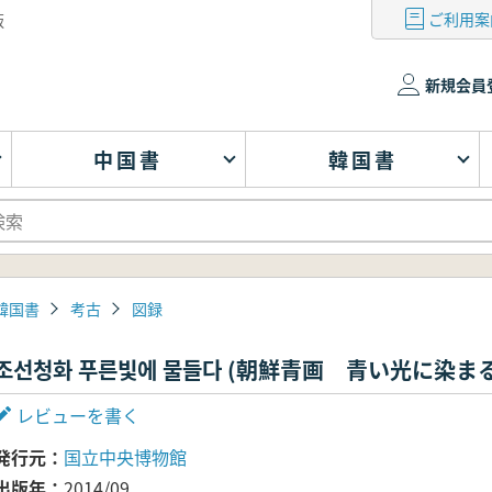
ご利用案
版
新規会員
中国書
韓国書
韓国書
考古
図録
조선청화 푸른빛에 물들다 (朝鮮青画 青い光に染まる
レビューを書く
発行元
国立中央博物館
出版年
2014/09