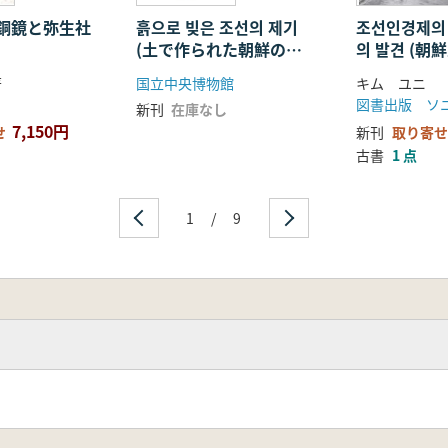
銅鏡と弥生社
흙으로 빚은 조선의 제기
조선인경제의
(土で作られた朝鮮の祭
의 발견 (
器)
生と市場の発
著
国立中央博物館
キム ユニ
経済談論の
図書出版 ソ
新刊
在庫なし
7,150円
せ
新刊
取り寄せ
古書
1 点
1
/
9