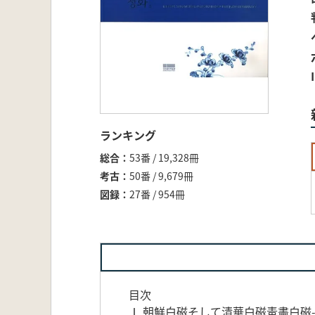
ランキング
総合
53番 / 19,328冊
考古
50番 / 9,679冊
図録
27番 / 954冊
目次
Ⅰ 朝鮮白磁そして清華白磁靑畵白磁