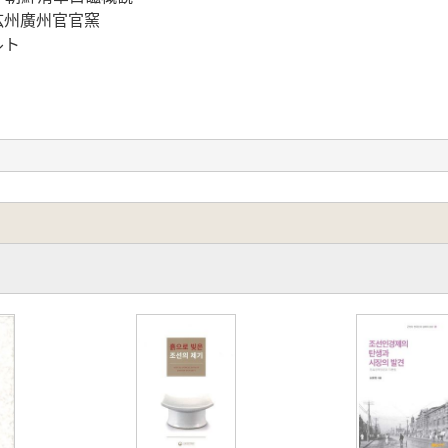
広州廣州官官窯
ルト