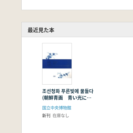
最近見た本
조선청화 푸른빛에 물들다
(朝鮮青画 青い光に染
まる)
国立中央博物館
新刊
在庫なし