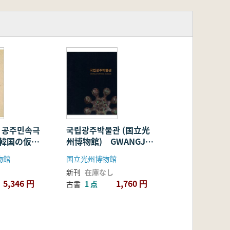
 공주민속극
국립광주박물관 (国立光
(韓国の仮
州博物館) GWANGJU
俗劇博物館図
NATIONAL MUSEUM
物館
国立光州博物館
新刊
在庫なし
5,346 円
1,760 円
古書
1 点