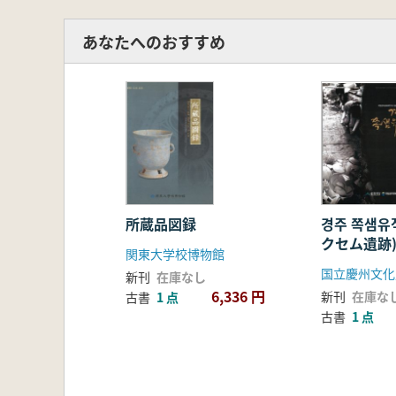
あなたへのおすすめ
所蔵品図録
경주 쪽샘유
クセム遺跡)
関東大学校博物館
化財研究所
国立慶州文化
新刊
在庫なし
6,336 円
新刊
在庫な
古書
1 点
古書
1 点