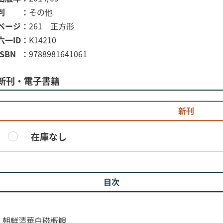
判
その他
ページ
261 正方形
六一ID
K14210
ISBN
9788981641061
新刊・電子書籍
新刊
在庫なし
目次
- 朝鮮清華白磁概観