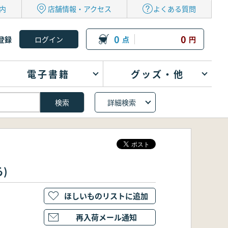
内
店舗情報・アクセス
よくある質問
0
0
登録
点
円
電子書籍
グッズ・他
詳細検索
)
ほしいものリストに追加
再入荷メール通知