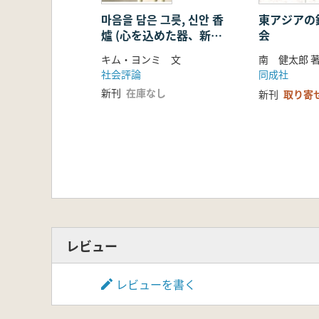
마음을 담은 그릇, 신안 香
東アジアの
爐 (心を込めた器、新安
会
香爐)
キム・ヨンミ 文
南 健太郎 
社会評論
同成社
新刊
在庫なし
新刊
取り寄
レビュー
レビューを書く