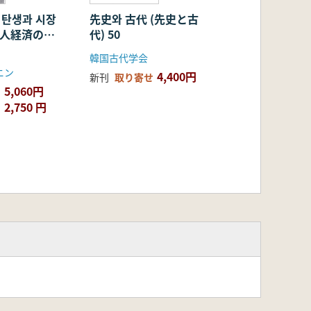
 탄생과 시장
先史와 古代 (先史と古
朝鮮人経済の誕
代) 50
見) 民族
韓国古代学会
地層
ニン
4,400円
新刊
取り寄せ
5,060円
2,750 円