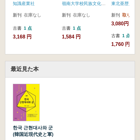
知識産業社
嶺南大学校民族文化研究所
東北亜歴史財
新刊
在庫なし
新刊
在庫なし
新刊
取り寄せ
3,080円
古書
1 点
古書
1 点
古書
1 点
3,168 円
1,584 円
1,760 円
最近見た本
한국 근현대사와 군
(韓国近現代史と軍)