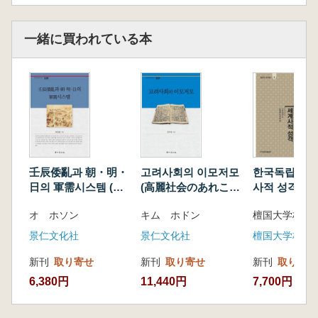
一緒に買われている本
壬辰倭亂과 朝・明・
고려사회의 이모저모
한국독립운동
日의 軍需시스템 (壬
(高麗社会のあれこ
사적 성격 (
辰倭乱と朝・明・日
れ)
運動の世界史
オ ホソン
キム ホドン
の軍需システム)
景仁文化社
景仁文化社
檀国大学校出
新刊
取り寄せ
新刊
取り寄せ
新刊
取り寄せ
6,380円
11,440円
7,700円