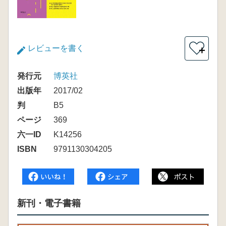
レビューを書く
＋
発行元
博英社
出版年
2017/02
判
B5
ページ
369
六一ID
K14256
ISBN
9791130304205
新刊・電子書籍