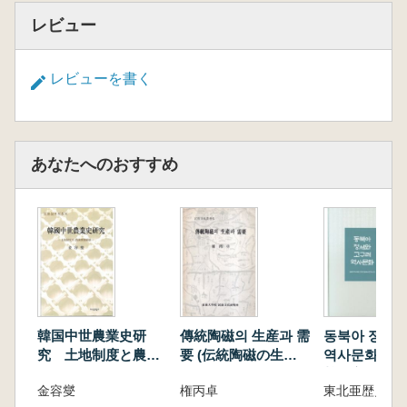
レビュー
レビューを書く
あなたへのおすすめ
韓国中世農業史研
傳統陶磁의 生産과 需
동북아 정세와
究 土地制度と農業
要 (伝統陶磁の生産
역사문화 (東
開発政策
と需要)
勢と高句麗歴
金容燮
権丙卓