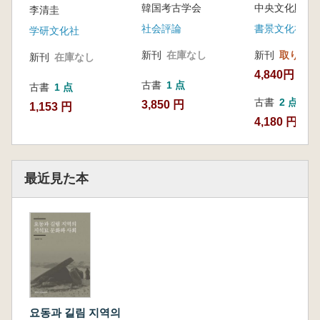
韓国考古学会
中央文化財研
日本列島移住
李清圭
社会評論
書景文化社
学研文化社
新刊
在庫なし
新刊
取り寄せ
新刊
在庫なし
4,840円
古書
1 点
古書
1 点
古書
2 点
3,850 円
1,153 円
4,180 円~
最近見た本
요동과 길림 지역의