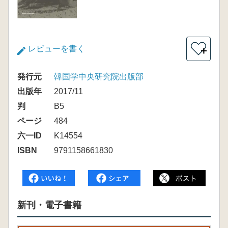
レビューを書く
＋
発行元
韓国学中央研究院出版部
出版年
2017/11
判
B5
ページ
484
六一ID
K14554
ISBN
9791158661830
新刊・電子書籍