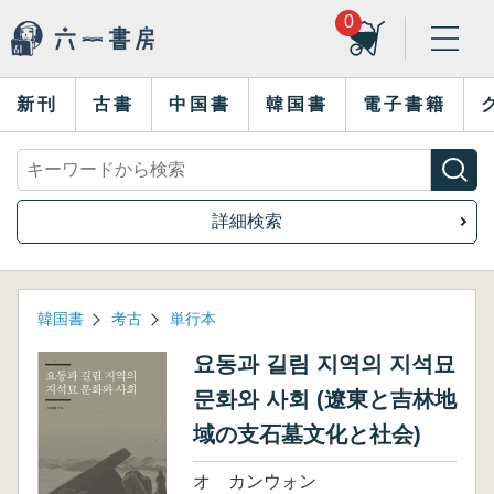
0
新刊
古書
中国書
韓国書
電子書籍
詳細検索
韓国書
考古
単行本
요동과 길림 지역의 지석묘
문화와 사회 (遼東と吉林地
域の支石墓文化と社会)
オ カンウォン