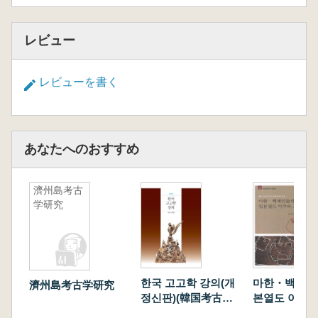
レビュー
レビューを書く
あなたへのおすすめ
濟州島考古
学研究
한국 고고학 강의(개
마한・백제인
濟州島考古学研究
정신판)(韓国考古学
본열도 이주와
講義(改訂新版))
(馬韓・百済