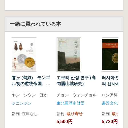
一緒に買われている本
흉노 (匈奴) モンゴ
고구려 산성 연구 (高
러시아 연해주
ル初の遊牧帝国、匈
句麗山城研究)
의 선사시대 
奴の文化遺産
沿海州と極東
ヤン シウン ほか
チョン ウォンチョル
時代)
ジニンジン
東北亜歴史財団
書景文化社
新刊
在庫なし
新刊
取り寄せ
新刊
取り寄せ
5,500円
5,720円