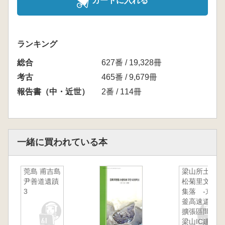
カートに入れる
ランキング
総合
627番 / 19,328冊
考古
465番 / 9,679冊
報告書（中・近世）
2番 / 114冊
一緒に買われている本
莞島 甫吉島
梁山所土里
尹善道遺蹟
松菊里文化
3
集落 -京
釜高速道路
擴張區間内
梁山IC建立