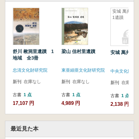
安城 萬井里
1遺蹟
舒川 楸洞里遺蹟 1
梁山 佳村里遺蹟
安城 萬井里1
地域 全3冊
忠清文化財研究院
東亜細亜文化財研究院
中央文化財研
新刊
在庫なし
新刊
在庫なし
新刊
在庫なし
古書
1 点
古書
1 点
古書
1 点
17,107 円
4,989 円
2,138 円
最近見た本