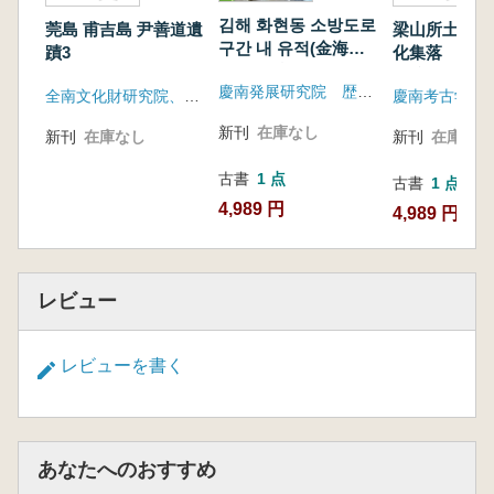
敷地発掘調
김해 화현동 소방도로
莞島 甫吉島 尹善道遺
梁山所土里松
査報告-
구간 내 유적(金海会
蹟3
化集落 -京
賢洞 消防道路区間内
路擴張區間内
慶南発展研究院 歴史文化センター
遺蹟) 2
全南文化財研究院、莞島郡
慶南考古学研
建立敷地発掘
告-
新刊
在庫なし
新刊
在庫なし
新刊
在庫なし
古書
1 点
古書
1 点
4,989 円
4,989 円
レビュー
レビューを書く
あなたへのおすすめ