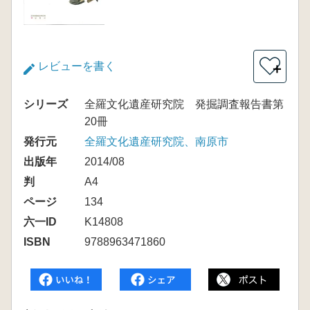
レビューを書く
＋
シリーズ
全羅文化遺産研究院 発掘調査報告書第
20冊
発行元
全羅文化遺産研究院、南原市
出版年
2014/08
判
A4
ページ
134
六一ID
K14808
ISBN
9788963471860