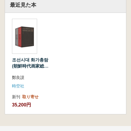
最近見た本
조선시대 화가총람
(朝鮮時代画家総
覧) 1、2 2冊セッ
鄭良謨
ト
時空社
新刊
取り寄せ
35,200円