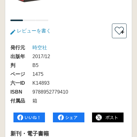
レビューを書く
＋
発行元
時空社
出版年
2017/12
判
B5
ページ
1475
六一ID
K14893
ISBN
9788952779410
付属品
箱
新刊・電子書籍