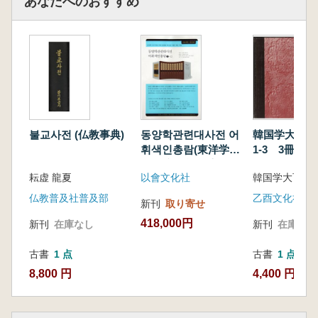
あなたへのおすすめ
불교사전 (仏教事典)
동양학관련대사전 어
韓国学大百
휘색인총람(東洋学関
1-3 3冊セ
連大辞典 語彙索引総
耘虚 龍夏
以會文化社
覧) 全10巻
仏教普及社普及部
乙酉文化社
新刊
取り寄せ
418,000円
新刊
在庫なし
新刊
在庫なし
古書
1 点
古書
1 点
8,800 円
4,400 円