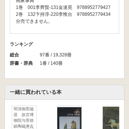
画家事典
1巻 001李齊賢-131金達晃 9788952779427
2巻 132卞持淳-220李惟台 9788952779434
分売できません。
ランキング
総合
97番 / 19,328冊
辞書・辞典
1番 / 140冊
一緒に買われている本
明清御窯磁
器 故宮博
物院与景徳
鎮陶磁考古