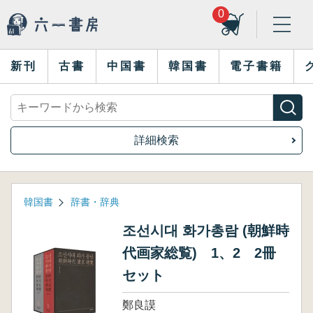
0
新刊
古書
中国書
韓国書
電子書籍
詳細検索
韓国書
辞書・辞典
조선시대 화가총람 (朝鮮時
代画家総覧) 1、2 2冊
セット
鄭良謨