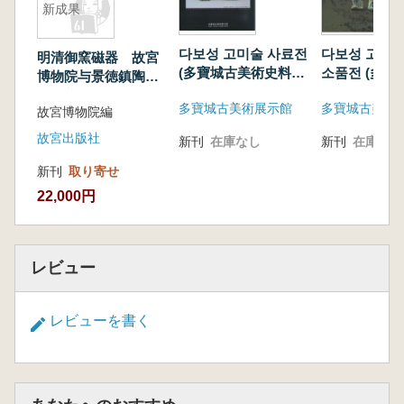
新成果
다보성 고미술 사료전
다보성 고미술
明清御窯磁器 故宮
(多寶城古美術史料
소품전 (多寶
博物院与景徳鎮陶磁
展)
術新資料小品
考古新成果
多寶城古美術展示館
多寶城古美術
故宮博物院編
故宮出版社
新刊
在庫なし
新刊
在庫なし
新刊
取り寄せ
22,000円
レビュー
レビューを書く