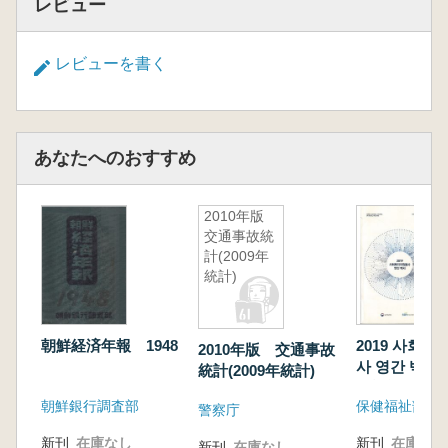
レビュー
レビューを書く
あなたへのおすすめ
2010年版
交通事故統
計(2009年
統計)
朝鮮経済年報 1948
2019 사회
2010年版 交通事故
사 영간 백서 (
統計(2009年統計)
会福祉ボラン
朝鮮銀行調査部
保健福祉部
年間白書)
警察庁
新刊
在庫なし
新刊
在庫なし
新刊
在庫なし