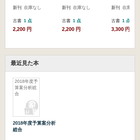
Vol.1 統計集
教育機関 健
新刊
在庫なし
新刊
在庫なし
新刊
在庫なし
び国勢DB連
計年報)
古書
1 点
古書
1 点
古書
1 点
2,200 円
2,200 円
3,300 円
最近見た本
2018年度予
算案分析総
合
2018年度予算案分析
総合