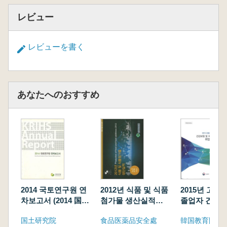
レビュー
レビューを書く
あなたへのおすすめ
2014 국토연구원 연
2012년 식품 및 식품
2015년 고
차보고서 (2014 国土
첨가물 생산실적
졸업자 건강보
研究院 年次報告書)
(2012年 食品及び食
국세DB연계 
国土研究院
食品医薬品安全處
韓国教育開発
品添加物生産実績)
계연보 (201