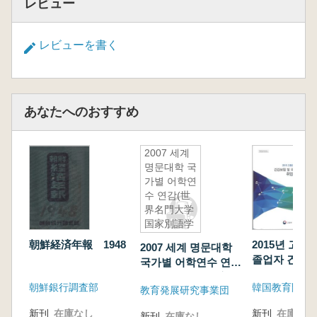
レビュー
レビューを書く
あなたへのおすすめ
2007 세계
명문대학 국
가별 어학연
수 연감(世
界名門大学
国家別語学
研修年鑑)
朝鮮経済年報 1948
2015년 고
2007 세계 명문대학
졸업자 건강보
국가별 어학연수 연감
국세DB연계 
(世界名門大学国家別
朝鮮銀行調査部
韓国教育開発
계연보 (201
教育発展研究事業団
語学研修年鑑)
教育機関 健
新刊
在庫なし
新刊
在庫なし
新刊
在庫なし