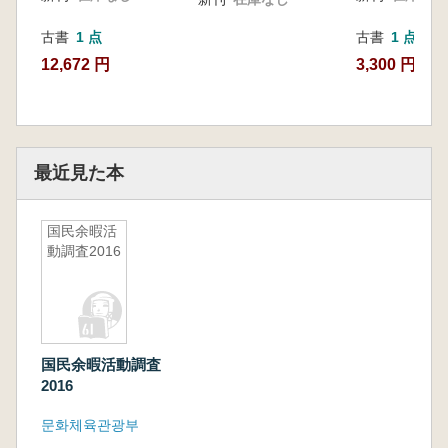
び国勢DB連
計年報)
古書
1 点
古書
1 点
12,672 円
3,300 円
最近見た本
国民余暇活
動調査2016
国民余暇活動調査
2016
문화체육관광부