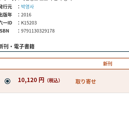
発行元
박영사
出版年
2016
六一ID
K15203
ISBN
9791130329178
新刊・電子書籍
新刊
10,120 円
（税込）
取り寄せ