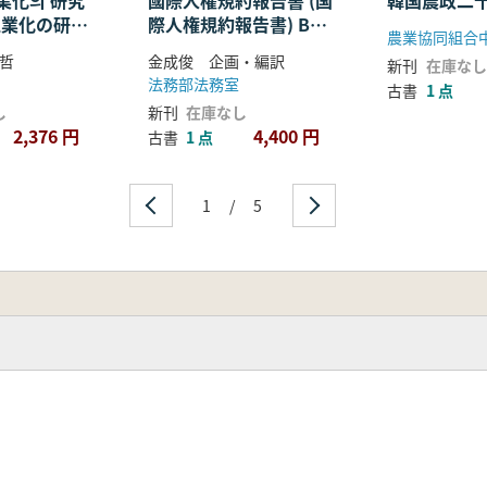
業化의 研究
國際人權規約報告書 (国
韓国農政二
工業化の研
際人権規約報告書) B規
農業協同組合
〜1945年
約第40条による主要国
哲
金成俊 企画・編訳
新刊
在庫なし
家の人権報告書及び人権
法務部法務室
古書
1 点
理事会の総評
し
新刊
在庫なし
2,376 円
4,400 円
古書
1 点
1
/
5