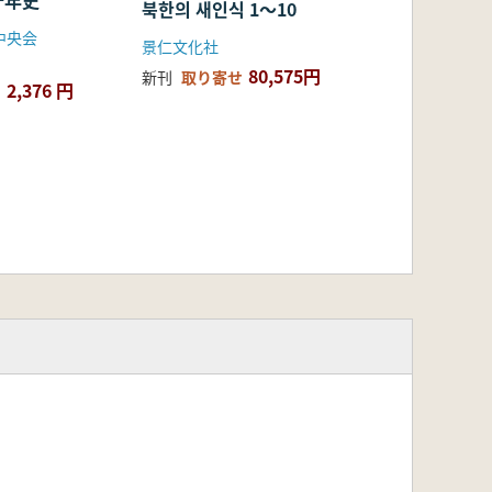
十年史
북한의 새인식 1〜10
中央会
景仁文化社
80,575円
新刊
取り寄せ
2,376 円