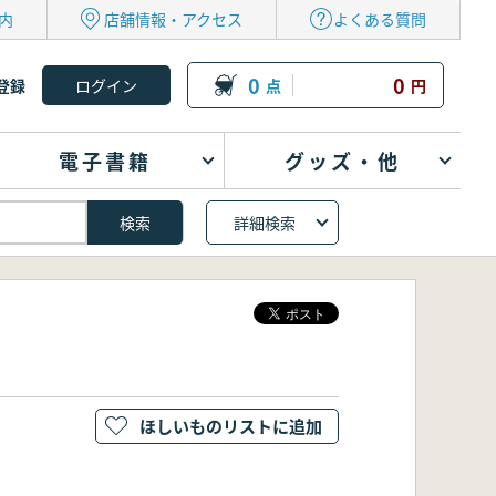
内
店舗情報・アクセス
よくある質問
0
0
登録
点
円
電子書籍
グッズ・他
詳細検索
ほしいものリストに追加