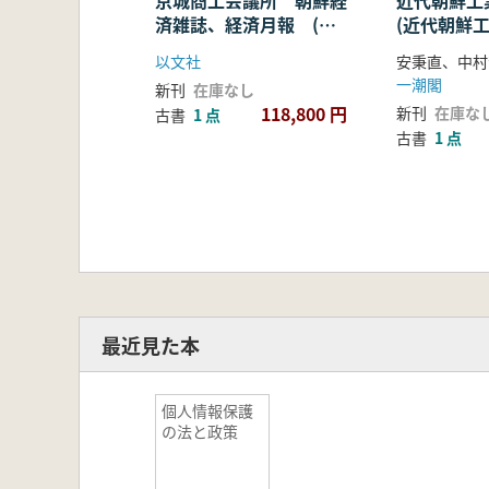
京城商工会議所 朝鮮経
近代朝鮮工
済雑誌、経済月報 (影
(近代朝鮮
印本) 31冊セット(2冊
究) 1930
以文社
安秉直、中村
欠(1923、1925))
一潮閣
新刊
在庫なし
118,800 円
新刊
在庫な
古書
1 点
古書
1 点
最近見た本
個人情報保護
の法と政策