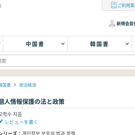
ご利用案
版
新規会員
中国書
韓国書
韓国書
政治経済
個人情報保護の法と政策
고학수 지음
レビューを書く
シリーズ
개인정보 보호의 법과 정책