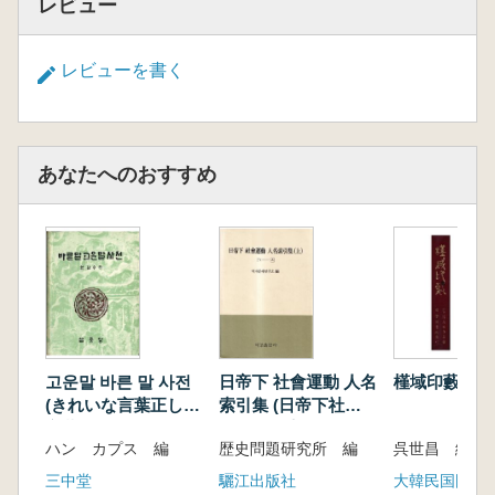
レビュー
レビューを書く
あなたへのおすすめ
고운말 바른 말 사전
日帝下 社會運動 人名
槿域印藪 (槿
(きれいな言葉正しい
索引集 (日帝下社会
言葉事典)
運動人名索引集)
ハン カプス 編
歴史問題研究所 編
呉世昌 編著
上、下 全2巻
三中堂
驪江出版社
大韓民国国会