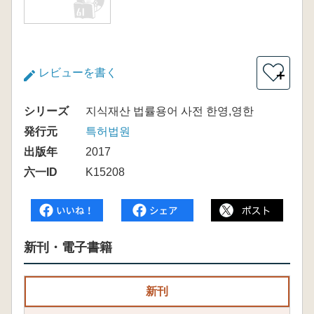
レビューを書く
＋
シリーズ
지식재산 법률용어 사전 한영,영한
発行元
특허법원
出版年
2017
六一ID
K15208
新刊・電子書籍
新刊