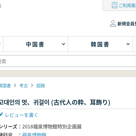
ご利用案
版
新規会員
中国書
韓国書
韓国書
考古
図録
고대인의 멋、귀걸이 (古代人の粋、耳飾り)
レビューを書く
シリーズ
2018福泉博物館特別企画展
発行元
福泉博物館