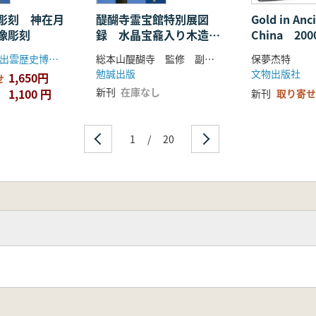
Gold in Anc
彫刻 神在月
醍醐寺霊宝館特別展図
China 200
像彫刻
録 水晶宝龕入り木造阿
(先秦金器 
弥陀如来像 水晶中の小
保夢杰特
島根県立古代出雲歴史博物館(今井出版)
総本山醍醐寺 監修 副島弘道 編
宇宙
文物出版社
勉誠出版
1,650円
せ
新刊
在庫なし
1,100 円
新刊
取り寄せ
1
/
20