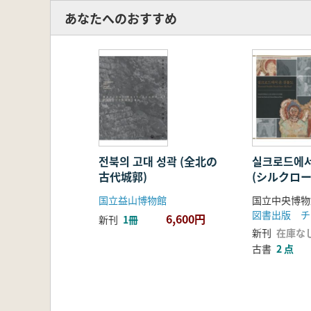
あなたへのおすすめ
전북의 고대 성곽 (全北の
실크로드에서
古代城郭)
(シルクロ
千仏図)
国立益山博物館
国立中央博物
図書出版 チ
6,600円
新刊
1冊
新刊
在庫な
古書
2 点