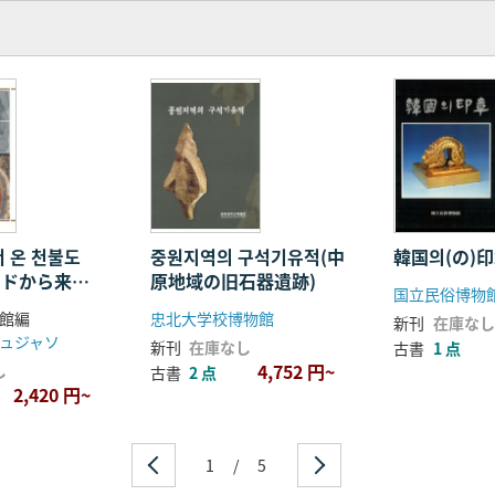
 온 천불도
중원지역의 구석기유적(中
韓国의(の)
ードから来た
原地域の旧石器遺跡)
国立民俗博物
館編
忠北大学校博物館
新刊
在庫なし
ュジャソ
新刊
在庫なし
古書
1 点
4,752 円~
し
古書
2 点
2,420 円~
1
/
5