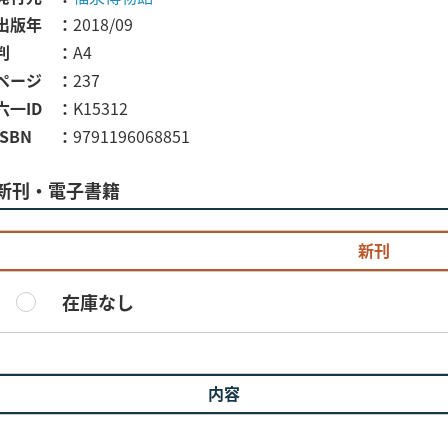
出版年
2018/09
判
A4
ページ
237
六一ID
K15312
ISBN
9791196068851
新刊・電子書籍
新刊
在庫なし
内容