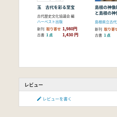
玉 古代を彩る至宝
島根の神像
と島根の神
古代歴史文化協議会 編
ハーベスト出版
1,980円
新刊
取り寄せ
新刊
取り寄
1,430 円
古書
1 点
古書
1 点
レビュー
レビューを書く