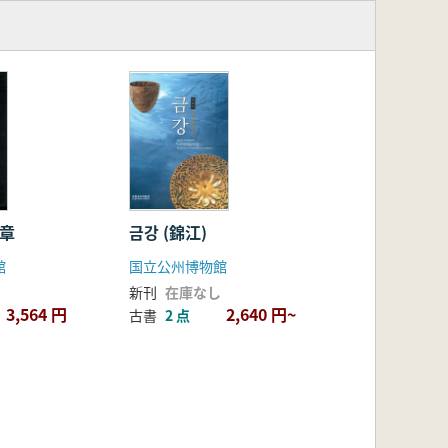
印章
금강 (錦江)
館
国立公州博物館
新刊
在庫なし
3,564 円
2,640 円~
古書
2 点