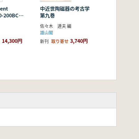
ient
中近世陶磁器の考古学
0-200BCE
第九巻
英文)
佐々木 達夫 編
雄山閣
14,300円
3,740円
新刊
取り寄せ