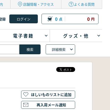
内
店舗情報・アクセス
よくある質問
0
0
登録
点
円
電子書籍
グッズ・他
詳細検索
ほしいものリストに追加
再入荷メール通知