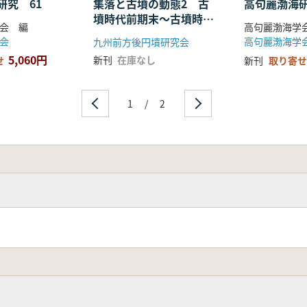
研究 61
集落と古墳の動態2 古
高句麗渤海研
墳時代前期末〜古墳時代
会 編
高句麗渤海学
中期
会
高句麗渤海学
九州前方後円墳研究会
5,060円
新刊
在庫なし
せ
新刊
取り寄せ
1
/
2