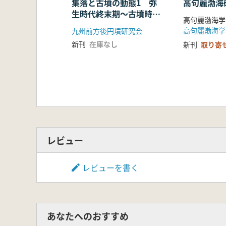
集落と古墳の動態1 弥
高句麗渤海
生時代終末期〜古墳時代
高句麗渤海学
前期(2冊組)
高句麗渤海学
九州前方後円墳研究会
新刊
在庫なし
新刊
取り寄
レビュー
レビューを書く
あなたへのおすすめ