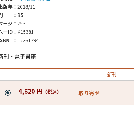
出版年
2018/11
判
B5
ページ
253
六一ID
K15381
ISBN
12261394
新刊・電子書籍
新刊
4,620 円
（税込）
取り寄せ