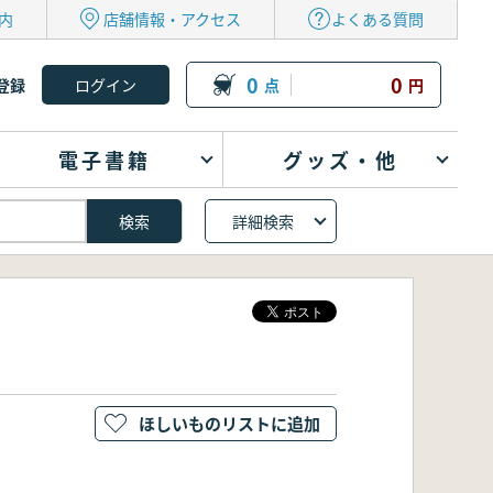
内
店舗情報・アクセス
よくある質問
0
0
登録
点
円
電子書籍
グッズ・他
詳細検索
ほしいものリストに追加