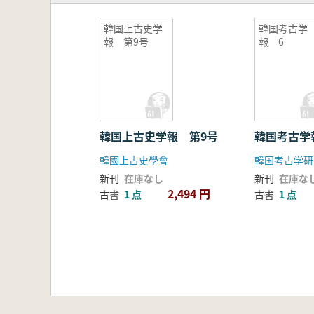
韓国上古史学
韓国考古学
報 第9号
報 6
韓国上古史学報 第9号
韓国考古学
韓國上古史學會
韓国考古学研
新刊
在庫なし
新刊
在庫な
2,494 円
古書
1 点
古書
1 点