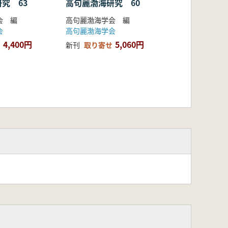
究 63
高句麗渤海研究 60
会 編
高句麗渤海学会 編
会
高句麗渤海学会
4,400円
5,060円
新刊
取り寄せ