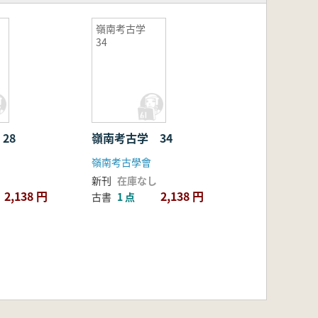
嶺南考古学
34
28
嶺南考古学 34
嶺南考古學會
新刊
在庫なし
2,138 円
2,138 円
古書
1 点