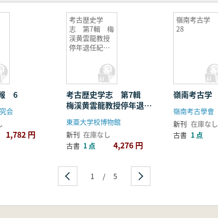
考古歴史学
嶺南考古学
志 第7輯 梅
28
渓黄雲龍教授
停年退任紀念
特輯
報 6
考古歴史学志 第7輯
嶺南考古学 
梅渓黄雲龍教授停年退任
究会
嶺南考古學會
紀念特輯
東亜大学校博物館
し
新刊
在庫なし
1,782 円
新刊
在庫なし
古書
1 点
4,276 円
古書
1 点
1
/
5