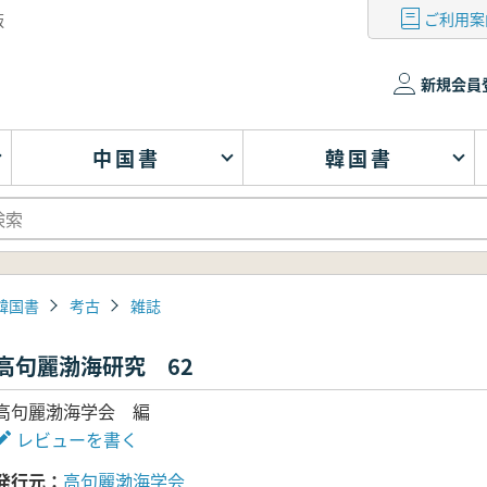
ご利用案
版
新規会員
中国書
韓国書
韓国書
考古
雑誌
高句麗渤海研究 62
高句麗渤海学会 編
レビューを書く
発行元
高句麗渤海学会