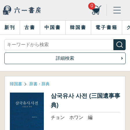
0
新刊
古書
中国書
韓国書
電子書籍
詳細検索
韓国書
辞書・辞典
삼국유사 사전 (三国遺事事
典)
チョン ホワン 編