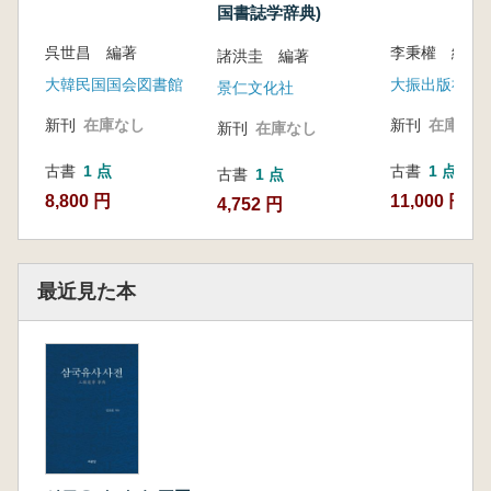
国書誌学辞典)
呉世昌 編著
李秉權 編
諸洪圭 編著
大韓民国国会図書館
大振出版社
景仁文化社
新刊
在庫なし
新刊
在庫なし
新刊
在庫なし
古書
1 点
古書
1 点
古書
1 点
8,800 円
11,000 円
4,752 円
最近見た本