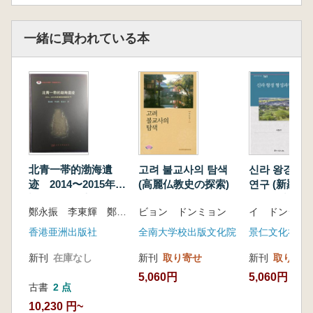
一緒に買われている本
北青一帯的渤海遺
고려 불교사의 탐색
신라 왕경 형
迹 2014〜2015年度
(高麗仏教史の探索)
연구 (新羅王
調査発掘報告書
過程研究)
鄭永振 李東輝 鄭京日著
ビョン ドンミョン
イ ドンジュ
香港亜洲出版社
全南大学校出版文化院
景仁文化社
新刊
在庫なし
新刊
取り寄せ
新刊
取り寄せ
5,060円
5,060円
古書
2 点
10,230 円~