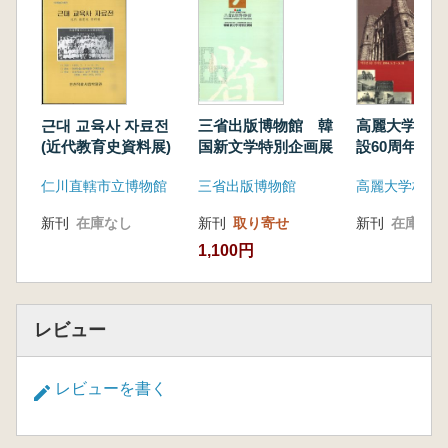
근대 교육사 자료전
三省出版博物館 韓
高麗大学校博
(近代教育史資料展)
国新文学特別企画展
設60周年紀
資料特別展
仁川直轄市立博物館
三省出版博物館
高麗大学校博
新刊
在庫なし
新刊
取り寄せ
新刊
在庫なし
1,100円
レビュー
レビューを書く