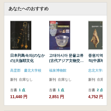
あなたへのおすすめ
日本列島속의(のなか
고대아시아 문물교류
중원지역의 
の)大伽耶文化
(古代アジア文物交
적(中原地域
流)
遺跡)
高霊郡 慶北大学校
福泉博物館
忠北大学校博
新刊
在庫なし
新刊
在庫なし
新刊
在庫なし
古書
1 点
古書
1 点
古書
2 点
11,440 円
2,851 円
4,752 円~