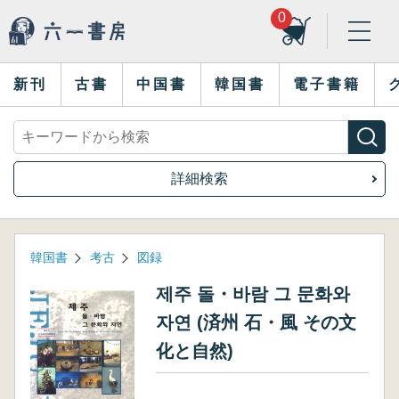
0
新刊
古書
中国書
韓国書
電子書籍
詳細検索
韓国書
考古
図録
제주 돌・바람 그 문화와
자연 (済州 石・風 その文
化と自然)