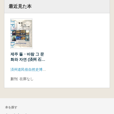
最近見た本
제주 돌・바람 그 문
화와 자연 (済州 石・
風 その文化と自然)
済州道民俗自然史博物館
新刊
在庫なし
本を探す