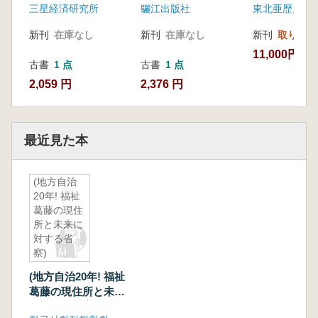
三星経済研究所
驪江出版社
東北亜歴史財
新刊
在庫なし
新刊
在庫なし
新刊
取り寄せ
11,000円
古書
1 点
古書
1 点
2,059 円
2,376 円
最近見た本
(地方自治
20年! 福祉
葛藤の現住
所と未来に
対する省
察)
(地方自治20年! 福祉
葛藤の現住所と未来
に対する省察)