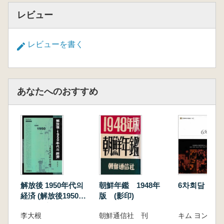
レビュー
レビューを書く
あなたへのおすすめ
解放後 1950年代의
朝鮮年鑑 1948年
6차회담 (6
経済 (解放後1950年
版 (影印)
代の経済) 工業化の
李大根
朝鮮通信社 刊
キム ヨンミ 
史的背景研究