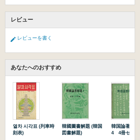
レビュー
レビューを書く
あなたへのおすすめ
열차 시각표 (列車時
韓國圖書解題 (韓国
韓国論著解題
刻表)
図書解題)
4 4冊セット