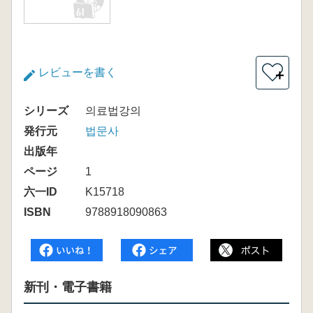
レビューを書く
＋
シリーズ
의료법강의
発行元
법문사
出版年
ページ
1
六一ID
K15718
ISBN
9788918090863
新刊・電子書籍