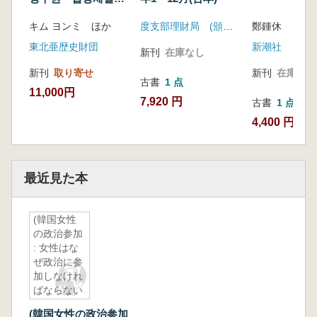
(7次会談:基本関係・
キム ヨンミ ほか
度支部理財局 (頒布)民族文化社
鄭鍾休
請求権・協定締結)
東北亜歴史財団
新潮社
新刊
在庫なし
新刊
取り寄せ
新刊
在庫なし
古書
1 点
11,000円
7,920 円
古書
1 点
4,400 円
最近見た本
(韓国女性
の政治参加
: 女性はな
ぜ政治に参
加しなけれ
ばならない
か?)
(韓国女性の政治参加