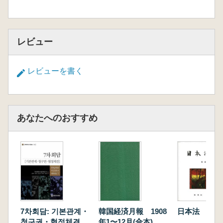
レビュー
レビューを書く
あなたへのおすすめ
7차회담: 기본관계・
韓国経済月報 1908
日本法
청구권・협정체결
年1〜12月(合本)