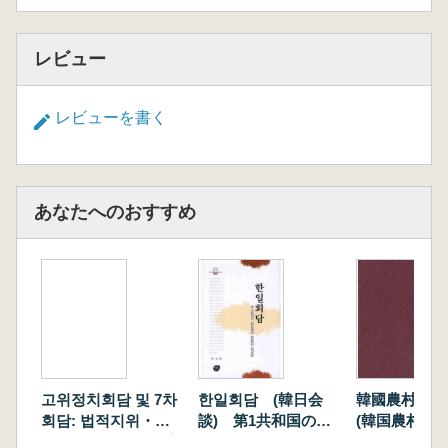
レビュー
レビューを書く
あなたへのおすすめ
고위정치회담 및 7차
한일회담 (韓日会
韓國農村의 
회담: 법적지위・어
談) 第1共和国の対
(韓国農村の
업관계・문화재 (高
日政策と韓日会談展
造)