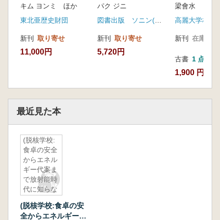
キム ヨンミ ほか
パク ジニ
梁會水
位政治会談及び7次会
開過程
談:法的地位・漁業関
東北亜歴史財団
図書出版 ソニン(선인)
高麗大学校出
係・文化財)
新刊
取り寄せ
新刊
取り寄せ
新刊
在庫なし
11,000円
5,720円
古書
1 点
1,900 円
最近見た本
(脱核学校:
食卓の安全
からエネル
ギー代案ま
で放射能時
代に知らな
ければなら
(脱核学校:食卓の安
ないすべ
全からエネルギー代
て)