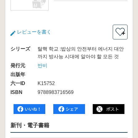
レビューを書く
＋
シリーズ
탈핵 학교 :밥상의 안전부터 에너지 대안
까지 방사능 시대에 알아야 할 모든 것
発行元
반비
出版年
六一ID
K15752
ISBN
9788983716569
新刊・電子書籍