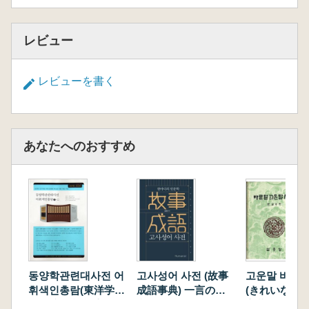
レビュー
レビューを書く
あなたへのおすすめ
동양학관련대사전 어
고사성어 사전 (故事
고운말 바른 
휘색인총람(東洋学関
成語事典) 一言の人
(きれいな言
連大辞典 語彙索引総
文学
言葉事典)