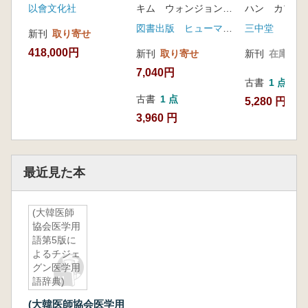
以會文化社
キム ウォンジョン 編著
ハン カプス
覧) 全10巻
図書出版 ヒューマニスト
三中堂
新刊
取り寄せ
418,000円
新刊
取り寄せ
新刊
在庫なし
7,040円
古書
1 点
古書
1 点
5,280 円
3,960 円
最近見た本
(大韓医師
協会医学用
語第5版に
よるチジェ
グン医学用
語辞典)
(大韓医師協会医学用