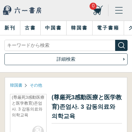
0
新刊
古書
中国書
韓国書
電子書籍
詳細検索
韓国書
その他
(尊厳死3感動医療と医学教
(尊厳死3感動医療
と医学教育)존엄
育)존엄사. 3 감동의료와
사. 3 감동의료와
의학교육
의학교육