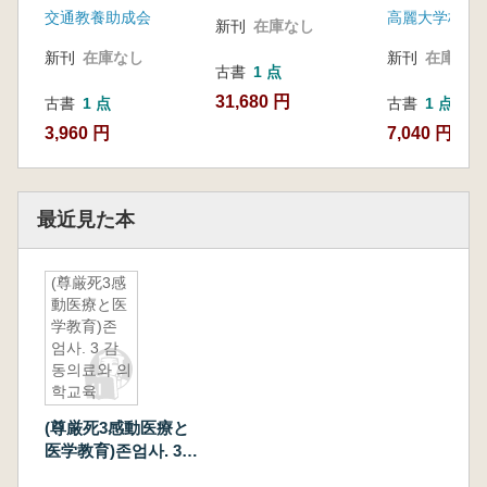
交通教養助成会
新刊
在庫なし
新刊
在庫なし
新刊
在庫なし
古書
1 点
31,680 円
古書
1 点
古書
1 点
3,960 円
7,040 円
最近見た本
(尊厳死3感
動医療と医
学教育)존
엄사. 3 감
동의료와 의
학교육
(尊厳死3感動医療と
医学教育)존엄사. 3
감동의료와 의학교육