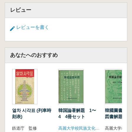
レビュー
レビューを書く
あなたへのおすすめ
열차 시각표 (列車時
韓国論著解題 1〜
韓國圖書解題 
刻表)
4 4冊セット
図書解題)
鉄道庁 監修
高麗大学校民族文化研究所