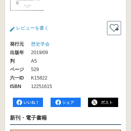
レビューを書く
＋
発行元
歴史学会
出版年
2019/09
判
A5
ページ
529
六一ID
K15822
ISBN
12251615
新刊・電子書籍