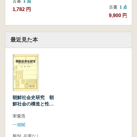
古書
1 点
古書
1 点
1,782 円
9,900 円
最近見た本
朝鮮社会史研究 朝
鮮社会の構造と性格
及びその変遷に関す
宋俊浩
る研究
一潮閣
新刊
在庫なし