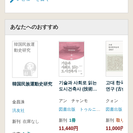
あなたへのおすすめ
韓国民族運
動史研究
기술과 사회로 읽는
고대 한국한자
韓国民族運動史研究
도시건축사 (技術と
연구 (古代韓
社会で読む都市建築
音の新研究)
アン チャンモ
クォン イナ
史) 1863-1945
金昌洙
図書出版 トゥルニョク
図書出版 亦
汎友社
新刊
1冊
新刊
取り寄せ
新刊
在庫なし
11,440円
11,000円