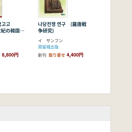
국고고
나당전쟁 연구 (羅唐戦
1世紀の韓国考
争研究)
イ サンフン
周留城出版
8,800円
4,400円
新刊
取り寄せ