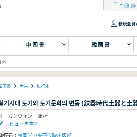
ご利用案
版
新規会員
中国書
韓国書
韓国書
考古
単行本
철기시대 토기와 토기문화의 변동 (鉄器時代土器と土
オ ガンウォン ほか
レビューを書く
発行元
韓国学中央研究院出版部