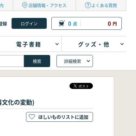
内
店舗情報・アクセス
よくある質問
0
0
登録
点
円
電子書籍
グッズ・他
詳細検索
器文化の変動)
ほしいものリストに追加