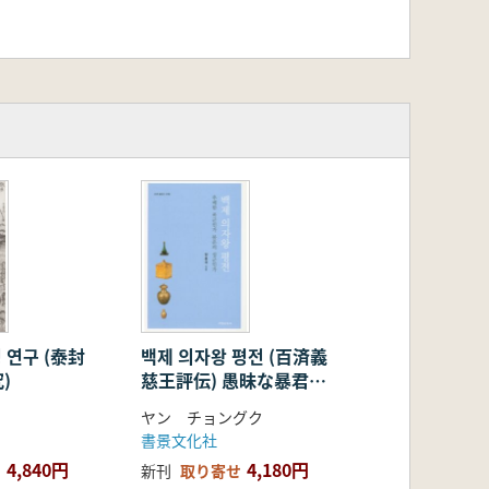
 연구 (泰封
백제 의자왕 평전 (百済義
)
慈王評伝) 愚昧な暴君か
不運の聖君か
ヤン チョングク
書景文化社
4,840円
4,180円
新刊
取り寄せ