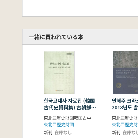
一緒に買われている本
한국고대사 자료집 (韓国
연해주 크라
古代史資料集) 古朝鮮・
2018년도 
扶余編1 17世紀以前史
州クラスキ
東北亜歴史財団韓国古中世史研究所 編
料
2018年度
東北亜歴史財団
東北亜歴史財
新刊
在庫なし
新刊
在庫な