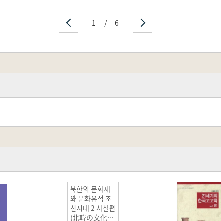
1
/
6
북한의 문화재
와 문화유적 조
선시대 2 사찰편
(北韓の文化財