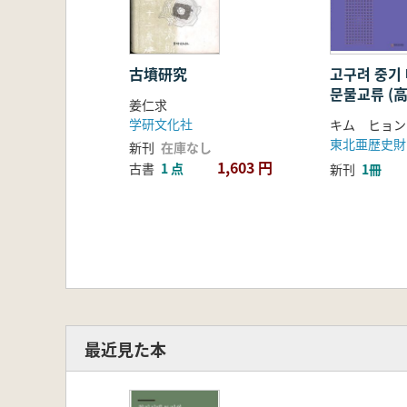
古墳研究
고구려 중기
문물교류 (
姜仁求
外関係と文
学研文化社
キム ヒョン
東北亜歴史財
新刊
在庫なし
1,603 円
古書
1 点
新刊
1冊
最近見た本