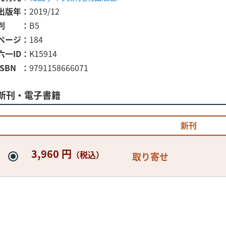
出版年
2019/12
判
B5
ページ
184
六一ID
K15914
ISBN
9791158666071
新刊・電子書籍
新刊
3,960 円
（税込）
取り寄せ