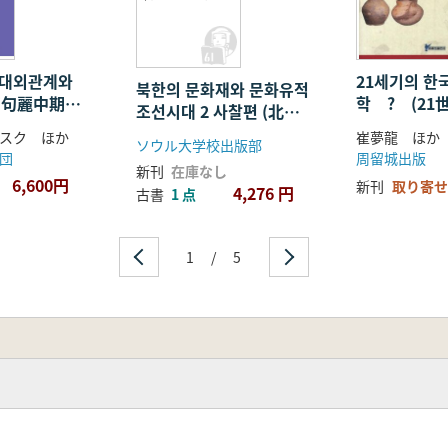
と文化遺跡 朝
鮮時代2 寺刹
編)
 대외관계와
21세기의 한
북한의 문화재와 문화유적
高句麗中期対
학 ? (2
조선시대 2 사찰편 (北韓
物交流)
古学?)
の文化財と文化遺跡 朝
スク ほか
崔夢龍 ほか
ソウル大学校出版部
鮮時代2 寺刹編)
団
周留城出版
新刊
在庫なし
6,600円
新刊
取り寄せ
4,276 円
古書
1 点
1
/
5