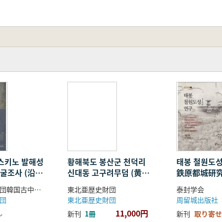
스키노 발해성
황해북도 봉산군 천덕리
태봉 철원도성
발굴조사 (沿海
신대동 고구려무덤 (黄海
鉄原都城研究
ノ渤海城
北道鳳山郡天徳里新岱洞
東北亜歴史財団韓国古中世史研究所、ロシア科学院極東支所歴史学考古学民族学研究所
東北亜歴史財団
泰封学会
発掘調査)
高句麗墓)
団
東北亜歴史財団
周留城出版社
11,000円
し
新刊
1冊
新刊
取り寄せ