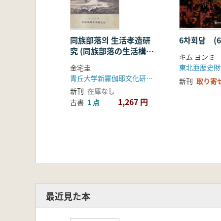
同族部落의 生活孝造研
6차회담 (
究 (同族部落の生活構造
キム ヨンミ
研究)
東北亜歴史財
金宅圭
青丘大学新羅伽耶文化研究所
新刊
取り寄
新刊
在庫なし
1,267 円
古書
1 点
最近見た本