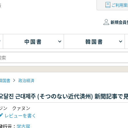
ご利用案
版
新規会員
中国書
韓国書
韓国書
政治経済
오달진 근대제주 (そつのない近代済州) 新聞記事
ジン クァヌン
レビューを書く
発行元
学古房