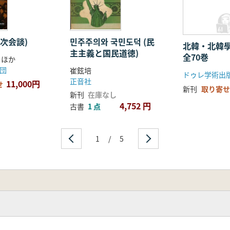
6次会談)
민주주의와 국민도덕 (民
北韓・北韓
主主義と国民道徳)
全70巻
 ほか
団
崔鉉培
ドゥレ学術出
正音社
11,000円
せ
新刊
取り寄せ
新刊
在庫なし
4,752 円
古書
1 点
1
/
5