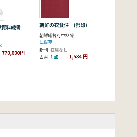
朝鮮の衣食住 (影印)
學資料總書
朝鮮総督府中枢院
民俗苑
版
新刊
在庫なし
770,000円
1,584 円
古書
1 点