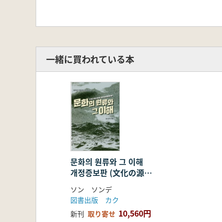
一緒に買われている本
문화의 원류와 그 이해
개정증보판 (文化の源流
とその理解 改訂増補
ソン ソンデ
版)
図書出版 カク
10,560円
新刊
取り寄せ