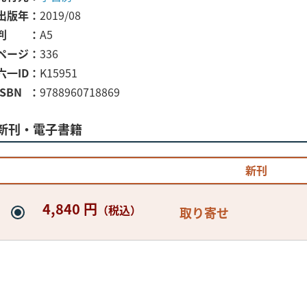
出版年
2019/08
判
A5
ページ
336
六一ID
K15951
ISBN
9788960718869
新刊・電子書籍
新刊
4,840 円
（税込）
取り寄せ