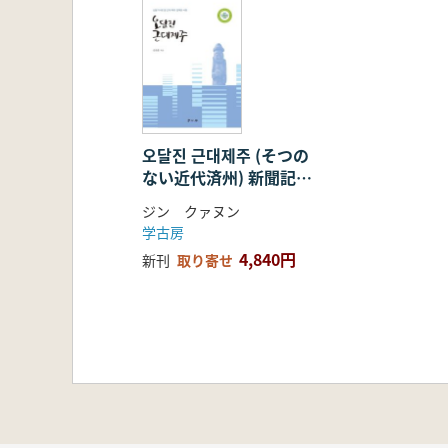
오달진 근대제주 (そつの
ない近代済州) 新聞記事
で見た近代済州経済と社
ジン クァヌン
会
学古房
4,840円
新刊
取り寄せ