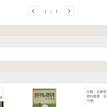
1
/
1
北韓・北韓學
資料總書 全
70巻